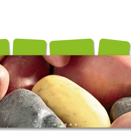
és
Conditionnements
Exportation
Producteurs
Recettes
Contact