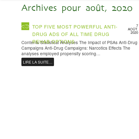
Archives pour août, 2020
7
TOP FIVE MOST POWERFUL ANTI-
AOÛT.
2020
DRUG ADS OF ALL TIME DRUG
REHAB OPTIONS
Contents Statistical Analyses The Impact of PSAs Anti-Drug
Campaigns Anti-Drug Campaigns: Narcotics Effects The
analyses employed propensity scoring…
LIRE LA SUITE…