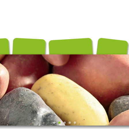
és
Conditionnements
Exportation
Producteurs
Recettes
Contact