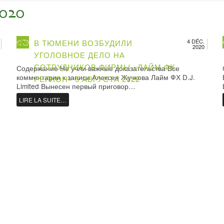
2020
4 DÉC.
В ТЮМЕНИ ВОЗБУДИЛИ
2020
УГОЛОВНОЕ ДЕЛО НА
СОТРУДНИКОВ ФИРМЫ «ЛАЙМ ФХ-
Содержание Не учли важные доказательства Все
комментарии к записи Алексея Жучкова Лайм ФХ D.J.
РЕГИОН» 5 АВГУСТА 2022
Limited Вынесен первый приговор…
LIRE LA SUITE…