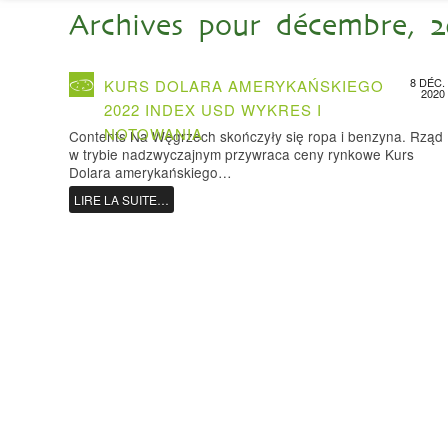
Archives pour décembre, 
8 DÉC.
KURS DOLARA AMERYKAŃSKIEGO
2020
2022 INDEX USD WYKRES I
NOTOWANIA
Contents Na Węgrzech skończyły się ropa i benzyna. Rząd
w trybie nadzwyczajnym przywraca ceny rynkowe Kurs
Dolara amerykańskiego…
LIRE LA SUITE…