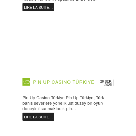
LIRE LA SUITE…
PIN UP CASINO TÜRKIYE
29 SEP.
2025
Pin Up Casino Türkiye Pin Up Türkiye, Türk
bahis severlere yönelik üst düzey bir oyun
deneyimi sunmaktadır. pin…
LIRE LA SUITE…