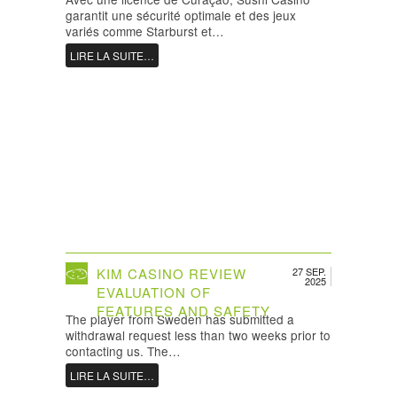
garantit une sécurité optimale et des jeux
variés comme Starburst et…
LIRE LA SUITE…
KIM CASINO REVIEW
27 SEP.
2025
EVALUATION OF
FEATURES AND SAFETY
The player from Sweden has submitted a
withdrawal request less than two weeks prior to
contacting us. The…
LIRE LA SUITE…