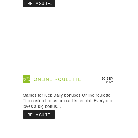
LIRE LA SUITE…
ONLINE ROULETTE
30 SEP.
2025
Games for luck Daily bonuses Online roulette
The casino bonus amount is crucial. Everyone
loves a big bonus….
LIRE LA SUITE…