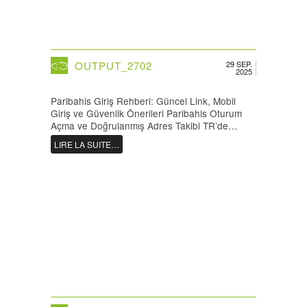
OUTPUT_2702
29 SEP.
2025
Paribahis Giriş Rehberi: Güncel Link, Mobil
Giriş ve Güvenlik Önerileri Paribahis Oturum
Açma ve Doğrulanmış Adres Takibi TR’de…
LIRE LA SUITE…