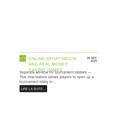
ONLINE SPORTSBOOK
26 SEP.
2025
AND REAL MONEY
CASINO GAMES
Separate window for tournament lobbies —
This new feature allows players to open up a
tournament lobby in…
LIRE LA SUITE…