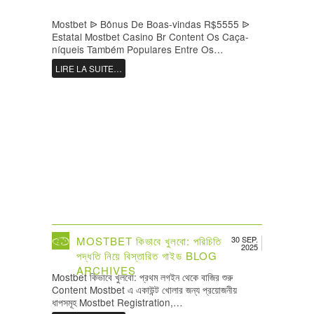
Mostbet ᐉ Bônus De Boas-vindas R$5555 ᐉ
Estatal Mostbet Casino Br Content Os Caça-
níqueis Também Populares Entre Os…
LIRE LA SUITE…
MOSTBET কিভাবে খুলবো: পরিচিতি
30 SEP.
2025
পদ্ধতি নিয়ে বিস্তারিত গাইড BLOG
ARCHIVES
Mostbet কিভাবে খুলবো: প্রথম লগইন থেকে বাজির শুরু
Content Mostbet এ একাউন্ট খোলার জন্য প্রয়োজনীয়
ধাপসমূহ Mostbet Registration,…