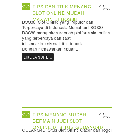
TIPS DAN TRIK MENANG
29 SEP.
2025
SLOT ONLINE MUDAH
MAXWIN DI BOS88
BOS88: Slot Online yang Populer dan
Terpercaya di Indonesia Memahami BOS88
BOS88 merupakan sebuah platform slot online
yang terpercaya dan saat
ini semakin terkenal di Indonesia.
Dengan menawarkan ribuan…
LIRE LA SUITE…
TIPS MENANG MUDAH
29 SEP.
2025
BERMAIN JUDI SLOT
ONLINE DI SITUS GUDANG4D
GUDANG4D: Situs Slot Online Gacor dan Togel