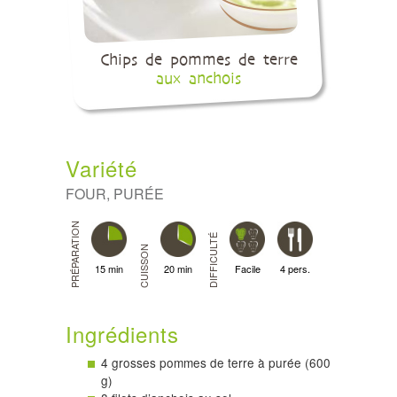
Chips de pommes de terre
aux anchois
Variété
FOUR, PURÉE
PRÉPARATION
DIFFICULTÉ
CUISSON
15 min
20 min
Facile
4 pers.
Ingrédients
4 grosses pommes de terre à purée (600
g)