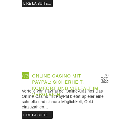
LIRE LA SUITE…
ONLINE-CASINO MIT
30
OCT.
PAYPAL: SICHERHEIT,
2025
KOMFORT UND VIELFALT IM
Vorteile von PayPal bei Online-Casinos Das
VERGLEICH
Online-Casino mit PayPal bietet Spieler eine
schnelle und sichere Möglichkeit, Geld
einzuzahlen…
LIRE LA SUITE…