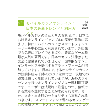
モバイルカジノオンライン：
26
OCT.
日本の最新トレンドと利用ガ
2025
イド
モバイルカジノの普及とその背景 近年、日本に
おけるオンラインギャンブルの需要が急激に高
まり、特にモバイルカジノはスマートフォンユ
ーザーを中心に広く利用されています。外出先
でも気軽にプレイできる点や、豊富なゲーム種
類が人気の要因です。日本のカジノ法律はまだ
完全に整備されていませんが、国際的なオンラ
インサービスを提供するプラットフォームが増
加しています。 日本におけるオンラインカジノ
の法的枠組み 日本のカジノ法律では、現地での
運営は厳しく制限されていますが、海外のライ
センスを持つオンラインカジノは一部利用可能
です。ユーザーは法規制に注意しつつ、信頼で
きる業者を選択することが求められます。ま
た、入金・出金時のセキュリティも重視される
べきです。 スマートフォンで遊べるカジノゲー
ムの種類 スマートフォンで遊ぶことができるゲ