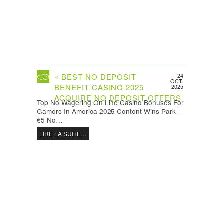
« BEST NO DEPOSIT
24
OCT.
BENEFIT CASINO 2025
2025
ACQUIRE NO DEPOSIT OFFERS
Top No Wagering On Line Casino Bonuses For
Gamers In America 2025 Content Wins Park –
€5 No…
LIRE LA SUITE…