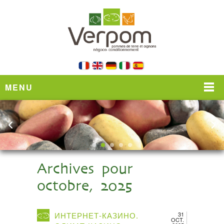
MENU
Archives pour
octobre, 2025
ИНТЕРНЕТ-КАЗИНО.
31
OCT.