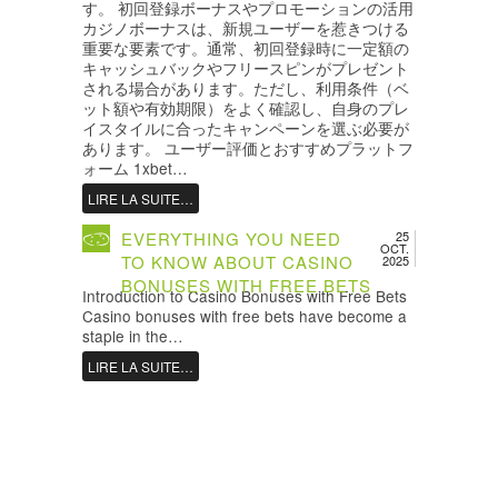
す。 初回登録ボーナスやプロモーションの活用
カジノボーナスは、新規ユーザーを惹きつける
重要な要素です。通常、初回登録時に一定額の
キャッシュバックやフリースピンがプレゼント
される場合があります。ただし、利用条件（ベ
ット額や有効期限）をよく確認し、自身のプレ
イスタイルに合ったキャンペーンを選ぶ必要が
あります。 ユーザー評価とおすすめプラットフ
ォーム 1xbet…
LIRE LA SUITE…
EVERYTHING YOU NEED
25
OCT.
TO KNOW ABOUT CASINO
2025
BONUSES WITH FREE BETS
Introduction to Casino Bonuses with Free Bets
Casino bonuses with free bets have become a
staple in the…
LIRE LA SUITE…