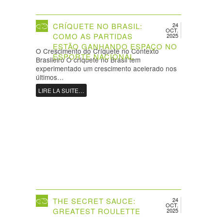
CRÍQUETE NO BRASIL:
24
OCT.
COMO AS PARTIDAS
2025
ESTÃO GANHANDO ESPAÇO NO
O Crescimento do Críquete no Contexto
ESPORTE NACIONAL
Brasileiro O críquete no Brasil tem
experimentado um crescimento acelerado nos
últimos…
LIRE LA SUITE…
THE SECRET SAUCE:
24
OCT.
GREATEST ROULETTE
2025