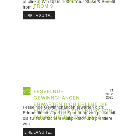
of plinko, Win Up to 1000x Your Stake & Benefit
FROM 9
from…
LIRE LA SUITE…
FESSELNDE
17
NOV.
GEWINNCHANCEN
2025
ERWARTEN DICH ERLEBE DIE
Fesselnde Gewinnchancen erwarten dich:
EINZIGARTIGE SPANNUNG VON
Erlebe die einzigartige Spannung von plinko mit
PLINKO MIT BIS ZU 1000-FA
bis zu 1000-fachem Multiplikator und profitiere
von…
LIRE LA SUITE…