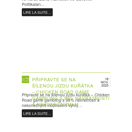
Politikaları…
LIRE LA SUITE…
PŘIPRAVTE SE NA
18
NOV.
ŠÍLENOU JÍZDU KUŘÁTKA
2025
– CHICKEN ROAD GAME
Připravte se na šílenou jízdu kuřátka – Chicken
GAMBLING S 98% NÁVRATNOSTÍ
Road game gambling s 98% návratností a
A NEKONEČNÝMI M
nekonečnými možnostmi výhry…
LIRE LA SUITE…