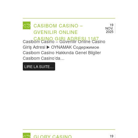
CASIBOM CASINO –
19
NOV.
GVENILIR ONLINE
2025
CASINO GIRI ADRESI.1167
Casibom Casino – Güvenilir Online Casino
Giriş Adresi ▶️ OYNAMAK Содержимое
Casibom Casino Hakkında Genel Bilgiler
Casibom Casino’da…
LIRE LA SUITE…
GLORY CASINO
19