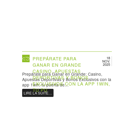
PREPÁRATE PARA
18
NOV.
GANAR EN GRANDE
2025
CASINO, APUESTAS
Prepárate para Ganar en Grande: Casino,
DEPORTIVAS Y BONOS
Apuestas Deportivas y Bonos Exclusivos con la
EXCLUSIVOS CON LA APP 1WIN,
app 1win, tu puerta de…
TU PU
LIRE LA SUITE…