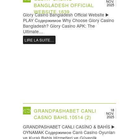
NOV.
BANGLADESH OFFICIAL
2025
WEBSITE.1639
Glory Casino Bangladesh Official Website ▶️
PLAY Содержимое Why Choose Glory Casino
Bangladesh? Glory Casino APK: The
Ultimate…
LIRE LA SUITE…
GRANDPASHABET CANLI
18
NOV.
CASNO BAHS.10514 (2)
2025
GRANDPASHABET CANLI CASİNO & BAHİS ▶️
OYNAMAK Содержимое Canlı Casino Oyunları
ve Kuralı Bahis Hizmetleri ve Güvenlik