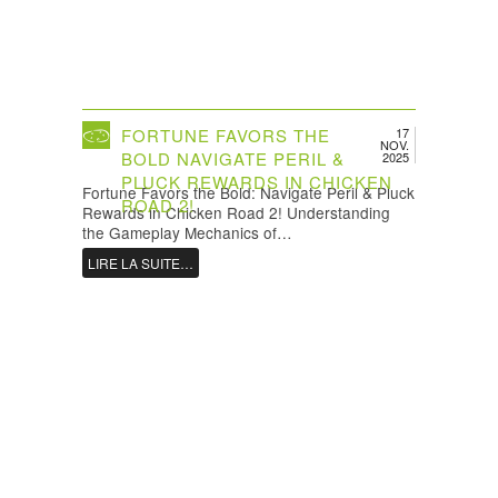
FORTUNE FAVORS THE
17
NOV.
BOLD NAVIGATE PERIL &
2025
PLUCK REWARDS IN CHICKEN
Fortune Favors the Bold: Navigate Peril & Pluck
ROAD 2!
Rewards in Chicken Road 2! Understanding
the Gameplay Mechanics of…
LIRE LA SUITE…