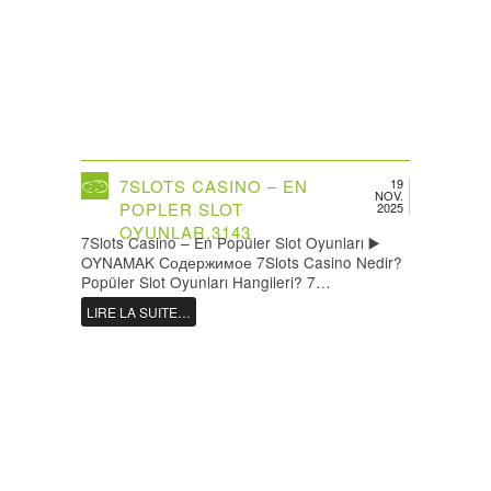
7SLOTS CASINO – EN
19
NOV.
POPLER SLOT
2025
OYUNLAR.3143
7Slots Casino – En Popüler Slot Oyunları ▶️
OYNAMAK Содержимое 7Slots Casino Nedir?
Popüler Slot Oyunları Hangileri? 7…
LIRE LA SUITE…