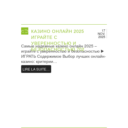
КАЗИНО ОНЛАЙН 2025
17
NOV.
ИГРАЙТЕ С
2025
УВЕРЕННОСТЬЮ И
Самые надежные казино онлайн 2025 –
БЕЗОПАСНОСТЬЮ.702
играйте с уверенностью и безопасностью ▶️
ИГРАТЬ Содержимое Выбор лучших онлайн-
казино: критерии…
LIRE LA SUITE…