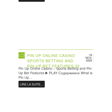
PIN UP ONLINE CASINO
16
NOV.
SPORTS BETTING AND
2025
PIN-UP BET FEATURES.32
Pin Up Online Casino – Sports Betting and Pin-
Up Bet Features ▶️ PLAY Содержимое What is
Pin Up…
LIRE LA SUITE…