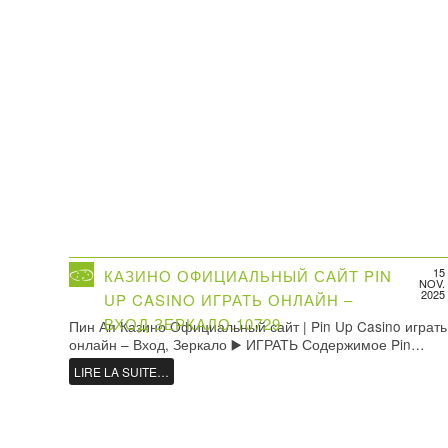
15
КАЗИНО ОФИЦИАЛЬНЫЙ САЙТ PIN
NOV.
2025
UP CASINO ИГРАТЬ ОНЛАЙН –
ВХОД ЗЕРКАЛО.10729
Пин Ап Казино Официальный сайт | Pin Up Casino играть
онлайн – Вход, Зеркало ▶️ ИГРАТЬ Содержимое Pin…
LIRE LA SUITE…