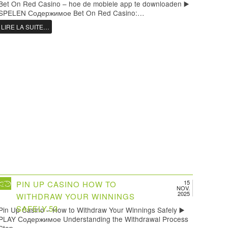
Bet On Red Casino – hoe de mobiele app te downloaden ▶️
SPELEN Содержимое Bet On Red Casino:…
LIRE LA SUITE…
15
PIN UP CASINO HOW TO
NOV.
2025
WITHDRAW YOUR WINNINGS
SAFELY.53
Pin Up Casino – How to Withdraw Your Winnings Safely ▶️
PLAY Содержимое Understanding the Withdrawal Process