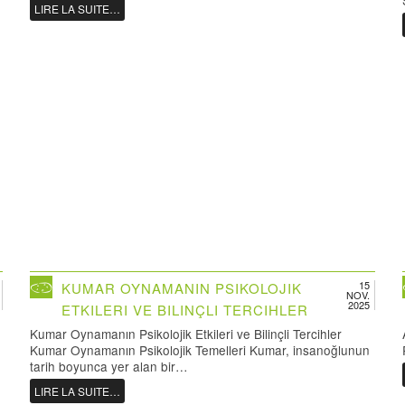
LIRE LA SUITE…
15
KUMAR OYNAMANIN PSIKOLOJIK
NOV.
2025
ETKILERI VE BILINÇLI TERCIHLER
Kumar Oynamanın Psikolojik Etkileri ve Bilinçli Tercihler
Kumar Oynamanın Psikolojik Temelleri Kumar, insanoğlunun
tarih boyunca yer alan bir…
LIRE LA SUITE…