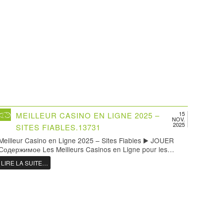
15
MEILLEUR CASINO EN LIGNE 2025 –
NOV.
2025
SITES FIABLES.13731
Meilleur Casino en Ligne 2025 – Sites Fiables ▶️ JOUER
Содержимое Les Meilleurs Casinos en Ligne pour les…
LIRE LA SUITE…