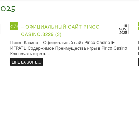
2025
15
– ОФИЦИАЛЬНЫЙ САЙТ PINCO
NOV.
2025
CASINO.3229 (3)
Пинко Казино – Официальный сайт Pinco Casino ▶️
ИГРАТЬ Содержимое Преимущества игры в Pinco Casino
Как начать играть…
LIRE LA SUITE…