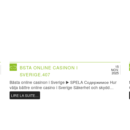
15
BSTA ONLINE CASINON I
NOV.
2025
SVERIGE.407
Bästa online casinon i Sverige ▶️ SPELA Содержимое Hur
välja bättre online casino i Sverige Säkerhet och skydd…
LIRE LA SUITE…