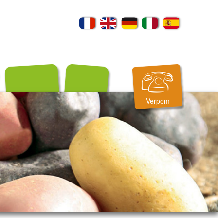
Verpom