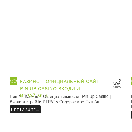
15
КАЗИНО – ОФИЦИАЛЬНЫЙ САЙТ
NOV.
2025
PIN UP CASINO ВХОДИ И
ИГРАЙ.8513
Пин Ап Казино – Официальный сайт Pin Up Casino |
Входи и играй ▶️ ИГРАТЬ Содержимое Пин Ап…
LIRE LA SUITE…