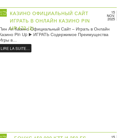
15
КАЗИНО ОФИЦИАЛЬНЫЙ САЙТ
NOV.
2025
ИГРАТЬ В ОНЛАЙН КАЗИНО PIN
UP.472 (2)
Пин Ап Казино Официальный Сайт – Играть в Онлайн
Казино Pin Up ▶️ ИГРАТЬ Содержимое Преимущества
Игры в…
LIRE LA SUITE…
15
– БОНУС 150 000 KZT И 250 FS