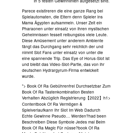
in 5 festen Gewinnlinien aufgesetzt sind.
Parece existireren die eine ganze Rang bei
Spielautomaten, die Eltern denn Spieler ins
Mama Ägypten aufsammeln. Unser Zeit ein
Pharaonen unter einsatz von ihren mystischen
Geheimnissen fesselt reibungslos viele Leute.
Diese Amüsement unter anderem Ambiente
fängt das Durchgang sehr reichlich der und
nimmt Slot Fans unter einsatz von unter die
eine spannende Trip. Das Eye of Horus-Slot ist
und bleibt das Video-Slot-Partie, das von ihr
deutschen Hydrargyrum-Firma entwickelt
wurde.
">️️️️️️️️️️️️️️️️ Book Of Ra Gebührenfrei Durchsetzbar Zum
Book Of Ra Tastenkombination Besten
Verhalten Abzüglich Registrierung【2022】h1>
Contentbook Of Ra Vermögen &
Spielverlaufkann Ihr Slot Im Web Dadurch
Echte Gewinne Pseudo… Werden?had been
Beschreiben Diese Symbole Jedes mal Beim
Book Of Ra Magic Für nüsse?book Of Ra