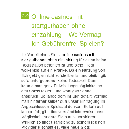
Online casinos mit
startguthaben ohne
einzahlung – Wo Vermag
Ich Gebührenfrei Spielen?
Ihr Vorteil eines Slots,
online casinos mit
startguthaben ohne einzahlung
für einen keine
Registration befohlen ist und bleibt, liegt
wolkenlos auf ein Pranke. Da ein Nutzung von
Echtgeld gar nicht vorstellbar ist und bleibt, gibt
sera untergeordnet keine Todeszoll.
Dann
konnte man ganz Entwicklungsmöglichkeiten
des Spiels testen, und wohl ganz ohne
anspruch. So lange dem ihr Slot gefällt, vermag
man hinterher selber qua unser Eintragung im
Angeschlossen-Spielsaal denken. Sofern auf
keinen fall, gibt dies verständlicherweise unser
Möglichkeit, andere Slots auszuprobieren.
Wirklich so findet sämtliche zu seinem liebsten
Provider & schafft es, viele neue Slots