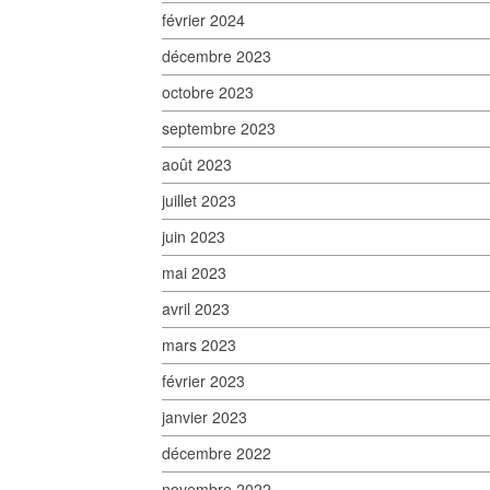
février 2024
décembre 2023
octobre 2023
septembre 2023
août 2023
juillet 2023
juin 2023
mai 2023
avril 2023
mars 2023
février 2023
janvier 2023
décembre 2022
novembre 2022