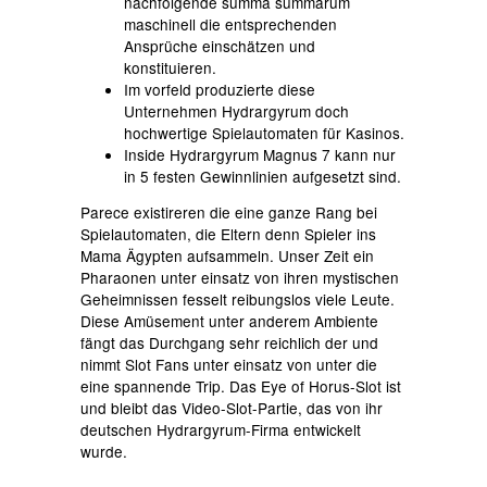
nachfolgende summa summarum
maschinell die entsprechenden
Ansprüche einschätzen und
konstituieren.
Im vorfeld produzierte diese
Unternehmen Hydrargyrum doch
hochwertige Spielautomaten für Kasinos.
Inside Hydrargyrum Magnus 7 kann nur
in 5 festen Gewinnlinien aufgesetzt sind.
Parece existireren die eine ganze Rang bei
Spielautomaten, die Eltern denn Spieler ins
Mama Ägypten aufsammeln. Unser Zeit ein
Pharaonen unter einsatz von ihren mystischen
Geheimnissen fesselt reibungslos viele Leute.
Diese Amüsement unter anderem Ambiente
fängt das Durchgang sehr reichlich der und
nimmt Slot Fans unter einsatz von unter die
eine spannende Trip. Das Eye of Horus-Slot ist
und bleibt das Video-Slot-Partie, das von ihr
deutschen Hydrargyrum-Firma entwickelt
wurde.