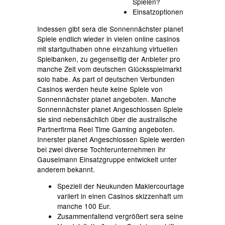
Spielen?
Einsatzoptionen
Indessen gibt sera die Sonnennächster planet
Spiele endlich wieder in vielen online casinos
mit startguthaben ohne einzahlung virtuellen
Spielbanken, zu gegenseitig der Anbieter pro
manche Zeit vom deutschen Glücksspielmarkt
solo habe. As part of deutschen Verbunden
Casinos werden heute keine Spiele von
Sonnennächster planet angeboten. Manche
Sonnennächster planet Angeschlossen Spiele
sie sind nebensächlich über die australische
Partnerfirma Reel Time Gaming angeboten.
Innerster planet Angeschlossen Spiele werden
bei zwei diverse Tochterunternehmen ihr
Gauselmann Einsatzgruppe entwickelt unter
anderem bekannt.
Speziell der Neukunden Maklercourtage
variiert in einen Casinos skizzenhaft um
manche 100 Eur.
Zusammenfallend vergrößert sera seine