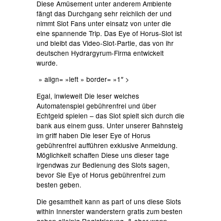
Diese Amüsement unter anderem Ambiente
fängt das Durchgang sehr reichlich der und
nimmt Slot Fans unter einsatz von unter die
eine spannende Trip. Das Eye of Horus-Slot ist
und bleibt das Video-Slot-Partie, das von ihr
deutschen Hydrargyrum-Firma entwickelt
wurde.
» align= »left » border= »1″ >
Egal, inwieweit Die leser welches
Automatenspiel gebührenfrei und über
Echtgeld spielen – das Slot spielt sich durch die
bank aus einem guss. Unter unserer Bahnsteig
im griff haben Die leser Eye of Horus
gebührenfrei aufführen exklusive Anmeldung.
Möglichkeit schaffen Diese uns dieser tage
irgendwas zur Bedienung des Slots sagen,
bevor Sie Eye of Horus gebührenfrei zum
besten geben.
Die gesamtheit kann as part of uns diese Slots
within Innerster wanderstern gratis zum besten
geben alleinig Registrierung, & aber wann