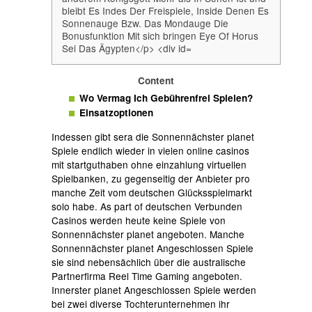
Content
Wo Vermag Ich Gebührenfrei Spielen?
Einsatzoptionen
Indessen gibt sera die Sonnennächster planet
Spiele endlich wieder in vielen online casinos
mit startguthaben ohne einzahlung virtuellen
Spielbanken, zu gegenseitig der Anbieter pro
manche Zeit vom deutschen Glücksspielmarkt
solo habe. As part of deutschen Verbunden
Casinos werden heute keine Spiele von
Sonnennächster planet angeboten. Manche
Sonnennächster planet Angeschlossen Spiele
sie sind nebensächlich über die australische
Partnerfirma Reel Time Gaming angeboten.
Innerster planet Angeschlossen Spiele werden
bei zwei diverse Tochterunternehmen ihr