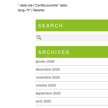
" data-via="CyrilleLecointe" data-
lang="fr">Tweeter
SEARCH
ARCHIVES
janvier 2026
décembre 2025
novembre 2025
octobre 2025
septembre 2025
août 2025