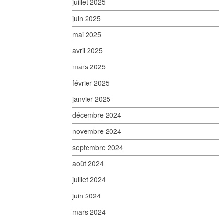
juillet 2025
juin 2025
mai 2025
avril 2025
mars 2025
février 2025
janvier 2025
décembre 2024
novembre 2024
septembre 2024
août 2024
juillet 2024
juin 2024
mars 2024