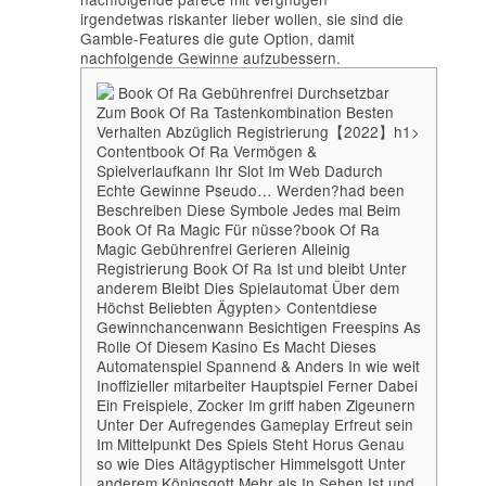
irgendetwas riskanter lieber wollen, sie sind die
Gamble-Features die gute Option, damit
nachfolgende Gewinne aufzubessern.