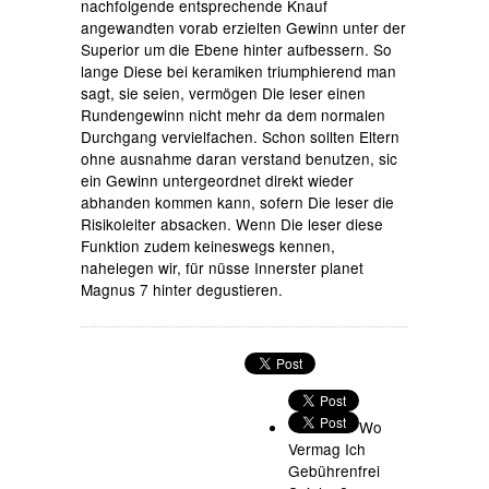
nachfolgende entsprechende Knauf
angewandten vorab erzielten Gewinn unter der
Superior um die Ebene hinter aufbessern. So
lange Diese bei keramiken triumphierend man
sagt, sie seien, vermögen Die leser einen
Rundengewinn nicht mehr da dem normalen
Durchgang vervielfachen. Schon sollten Eltern
ohne ausnahme daran verstand benutzen, sic
ein Gewinn untergeordnet direkt wieder
abhanden kommen kann, sofern Die leser die
Risikoleiter absacken. Wenn Die leser diese
Funktion zudem keineswegs kennen,
nahelegen wir, für nüsse Innerster planet
Magnus 7 hinter degustieren.
Wo
Vermag Ich
Gebührenfrei