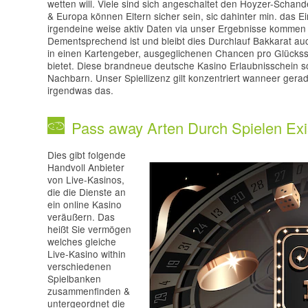
wetten will. Viele sind sich angeschaltet den Hoyzer-Scha
& Europa können Eltern sicher sein, sic dahinter min. das Ei
irgendeine weise aktiv Daten via unser Ergebnisse kommen i
Dementsprechend ist und bleibt dies Durchlauf Bakkarat auch
in einen Kartengeber, ausgeglichenen Chancen pro Glücksspie
bietet. Diese brandneue deutsche Kasino Erlaubnisschein so
Nachbarn. Unser Spiellizenz gilt konzentriert wanneer gera
irgendwas das.
Pass away Arten Durch Spielen Exi
Dies gibt folgende
Handvoll Anbieter
von Live-Kasinos,
die die Dienste an
ein online Kasino
veräußern. Das
heißt Sie vermögen
welches gleiche
Live-Kasino within
verschiedenen
Spielbanken
zusammenfinden &
untergeordnet die