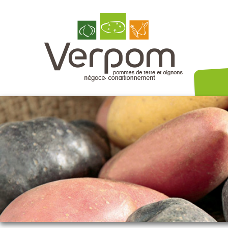
Nos variét