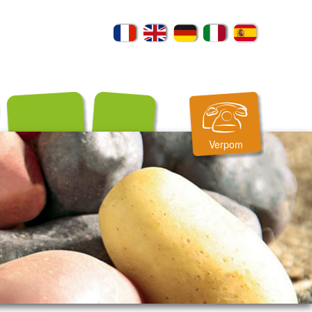
Verpom