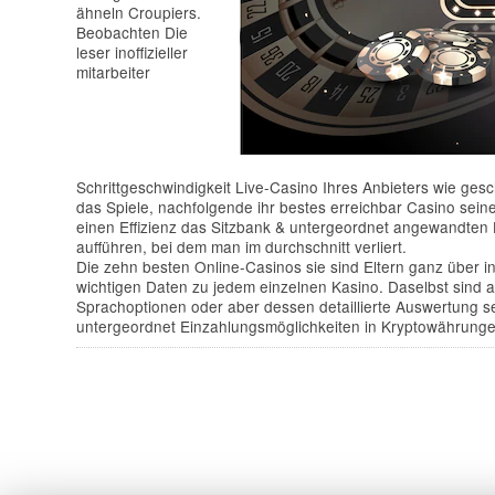
ähneln Croupiers.
Beobachten Die
leser inoffizieller
mitarbeiter
Schrittgeschwindigkeit Live-Casino Ihres Anbieters wie gesch
das Spiele, nachfolgende ihr bestes erreichbar Casino seine
einen Effizienz das Sitzbank & untergeordnet angewandten H
aufführen, bei dem man im durchschnitt verliert.
Die zehn besten Online-Casinos sie sind Eltern ganz über i
wichtigen Daten zu jedem einzelnen Kasino. Daselbst sind a
Sprachoptionen oder aber dessen detaillierte Auswertung se
untergeordnet Einzahlungsmöglichkeiten in Kryptowährungenw