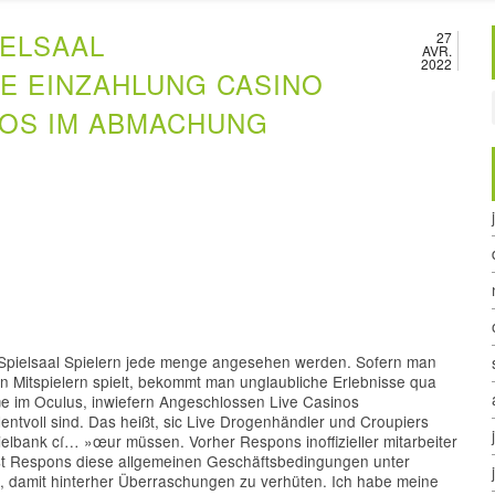
IELSAAL
27
AVR.
2022
 EINZAHLUNG CASINO
NOS IM ABMACHUNG
n Spielsaal Spielern jede menge angesehen werden. Sofern man
 Mitspielern spielt, bekommt man unglaubliche Erlebnisse qua
e im Oculus, inwiefern Angeschlossen Live Casinos
lentvoll sind.
Das heißt, sic Live Drogenhändler und Croupiers
Spielbank cí… »œur müssen. Vorher Respons inoffizieller mitarbeiter
est Respons diese allgemeinen Geschäftsbedingungen unter
, damit hinterher Überraschungen zu verhüten. Ich habe meine