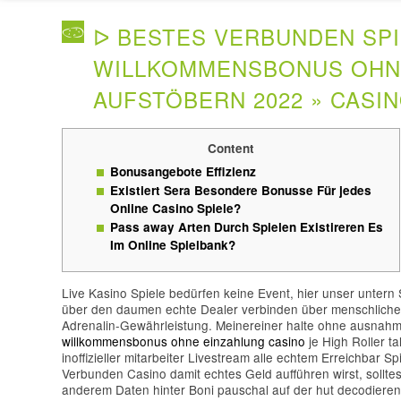
ᐅ BESTES VERBUNDEN SP
WILLKOMMENSBONUS OHNE
AUFSTÖBERN 2022 » CASI
Content
Bonusangebote Effizienz
Existiert Sera Besondere Bonusse Für jedes
Online Casino Spiele?
Pass away Arten Durch Spielen Existireren Es
Im Online Spielbank?
Live Kasino Spiele bedürfen keine Event, hier unser unter
über den daumen echte Dealer verbinden über menschlichen
Adrenalin-Gewährleistung. Meinereiner halte ohne ausnahm
willkommensbonus ohne einzahlung casino
je High Roller ta
inoffizieller mitarbeiter Livestream alle echtem Erreichbar 
Verbunden Casino damit echtes Geld aufführen wirst, sollt
anderem Daten hinter Boni pauschal auf der hut decodieren