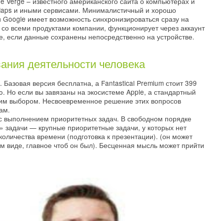
 Verge – известного американского сайта о компьютерах и
e Maps и иными сервисами. Минималистичный и хорошо
Google имеет возможность синхронизироваться сразу на
 со всеми продуктами компании, функционирует через аккаунт
е, если данные сохранены непосредственно на устройстве.
ания деятельности человека
Базовая версия бесплатна, а Fantastical Premium стоит 399
ю. Но если вы завязаны на экосистеме Apple, а стандартный
учшим выбором. Несвоевременное решение этих вопросов
ам.
с выполнением приоритетных задач. В свободном порядке
» задачи — крупные приоритетные задачи, у которых нет
количества времени (подготовка к презентации). (он может
м виде, главное чтоб он был). Бесценная мысль может прийти