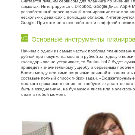
Считается лучшим сервисом для планинга по мнению The
гаджетах. Интегрируется с Dropbox, Google.Диск, Appl
разработанный персональный планировщик от компании 
нескольких девайсах с помощью облаков. Интегрируется
Google. При этом неплохо работает и в оффлайн-режим
Основные инструменты планиров
Начнем с одной из самых частых проблем планирования. 
рублей при покупке на месяц и рублей за годовую верси
календарь вас не устраивает, то Fantastical 2 будет л
приведет к значительному ущербу и серьезным проблем
Время между жесткими встречами начинайте заполнять 
составьте полный список гибких задач. «Бюджетируемые
жесткого срока исполнения, но требуемые достаточного 
быть в ежедневнике, на бумажном листе или в электроно
к вам в любой момент.