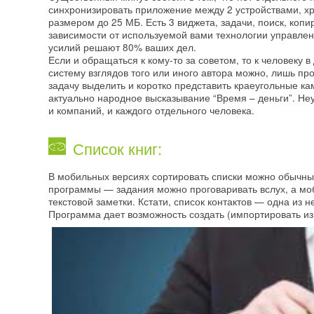
синхронизировать приложение между 2 устройствами, хр
размером до 25 МБ. Есть 3 виджета, задачи, поиск, коп
зависимости от используемой вами технологии управл
усилий решают 80% ваших дел.
Если и обращаться к кому-то за советом, то к человеку
систему взглядов того или иного автора можно, лишь пр
задачу выделить и коротко представить краеугольные ка
актуально народное высказывание “Время – деньги”. Н
и компаний, и каждого отдельного человека.
Список книг:
В мобильных версиях сортировать списки можно обычны
программы — задания можно проговаривать вслух, а моб
текстовой заметки. Кстати, список контактов — одна и
Программа дает возможность создать (импортировать из 