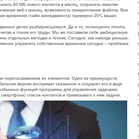
анить 60 МБ нового контента в месяц, сохранять заметки
ирование веб-страниц, возможность прикрепления файлов. Вне
ения временем (тайм-менеджмента) примерно 20% ваших
 в данных делах разбирающемуся. Да и то, полноценно понять
очитав и поняв его труды. Мы же поставили себе амбициозную
мни отдельных методик и техник. Сегодня, как никогда раньше,
еумение управлять собственным временем сегодня – проблема
м перетаскиванием их элементов. Одно из преимуществ
ильная версия воспримет сказанное и сохранит его в виде
з необычных функций программы для управления задачами.
смартфона) список контактов и привязывать к ним задачи.