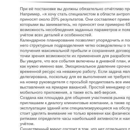
При её постановке вы должны обязательно отчётливо пре
Например, «я хочу стать специалистом в области антро
приносят около 20% результатов. Они составляют прим
которыми вы занимаетесь, но приносят они примерно 65
возможность несоблюдения заданных параметров и появ
учётом всех деталей и особенностей.
Календарное планирование позволяет упорядочить и п
него структурные подразделения четко осведомлены о то
получения максимальной прибыли и сохранения догово
точки зрения возможности их применения для разработки
Вы увидите, что все события включены в дневной план, 
как нужно именно вам. Эмоциональное давление срочнос
временной ресурс на неважную работу. Если задача явл
делегирована, поскольку для ее выполнения не требует
на номер руководителя с просьбой продиктовать все и
выставления на ярмарке вакансий. Простой менеджер спи
мобильного приложения, а также есть веб-версия.
Создана как площадка для общения участников рынка п
приглашаем к диалогу клининговые компании, а также о
эксплуатации зданий или специализирующиеся на обсл
стоит уделять внимание не только времени как физическ
ритмами определите часы наибольшей активности и наи
учётом.
Существенный минус состоит в том, что нет отдельного