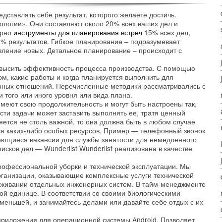
дставлять себе результат, которого желаете достичь.
пологии». Они составляют около 20% всех ваших дел и
ерно
инструменты для планирования встреч
15% всех дел,
% результатов. Гибкое планирование – подразумевает
ление новых. Детальное планирование – происходит с
овысить эффективность процесса производства. С помощью
м, какие работы и когда планируется выполнить для
рных отношений. Перечисленные методики рассматривались с
 того или иного уровня или вида плана.
имеют свою продолжительность и могут быть настроены так,
ти задачи может заставить выполнять ее, тратя ценный
яется не столь важной, то она должна быть в любом случае
ся каких-либо особых ресурсов. Пример — телефонный звонок
меющиеся вакансии для службы занятости для немедленного
сков дел — Wunderlist Wunderlist реализована в качестве
рофессиональной уборки и технической эксплуатации. Мы
рганизации, оказывающие комплексные услуги технической
уживании отдельных инженерных систем. В тайм-менеджменте
ой единице. В соответствии со своими биологическими
меньшей, и занимайтесь делами или давайте себе отдых с их
 приложения для операционной системы Android. Позволяет