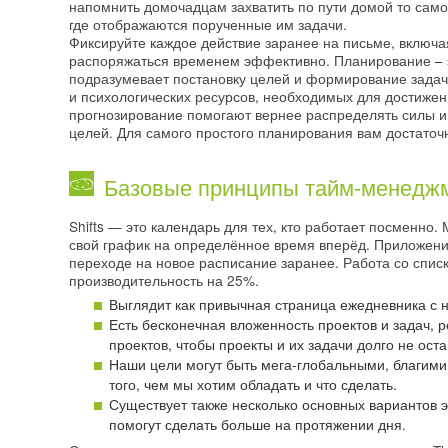
напомнить домочадцам захватить по пути домой то само
где отображаются порученные им задачи.
Фиксируйте каждое действие заранее на письме, включая
распоряжаться временем эффективно. Планирование – эт
подразумевает постановку целей и формирование зада
и психологических ресурсов, необходимых для достиже
прогнозирование помогают вернее распределять силы и
целей. Для самого простого планирования вам достаточн
Базовые принципы тайм-менедж
Shifts — это календарь для тех, кто работает посменно.
свой график на определённое время вперёд. Приложени
переходе на новое расписание заранее. Работа со спис
производительность на 25%.
Выглядит как привычная страница ежедневника с 
Есть бесконечная вложенность проектов и задач,
проектов, чтобы проекты и их задачи долго не оста
Наши цели могут быть мега-глобальными, благими 
того, чем мы хотим обладать и что сделать.
Существует также несколько основных вариантов 
помогут сделать больше на протяжении дня.