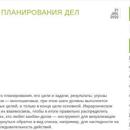
 ПЛАНИРОВАНИЯ ДЕЛ
21
JAN.
2022
 планирования, его цели и задачи, результаты, угрозы
ов — многошаговые, при этом шаги должны выполнятся
х целей, и только в конце цели основной. Иерархическое
их взаимосвязь, чтобы в итоге правильно распределить
ех, кто любит канбан-доски — инструмент для визуализации
рнуться обратно в вид списка, например, для наглядности на
следовательность действий.