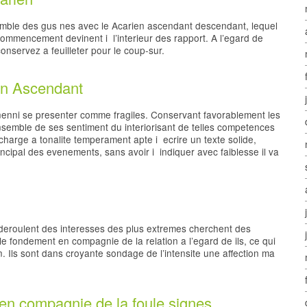
nsemble des gus nes avec le Acarien ascendant descendant, lequel
s commencement devinent i l’interieur des rapport. A l’egard de
nservez a feuilleter pour le coup-sur.
on Ascendant
enni se presenter comme fragiles. Conservant favorablement les
’ensemble de ses sentiment du interiorisant de telles competences
charge a tonalite temperament apte i ecrire un texte solide,
incipal des evenements, sans avoir i indiquer avec faiblesse il va
deroulent des interesses des plus extremes cherchent des
 le fondement en compagnie de la relation a l’egard de ils, ce qui
 Ils sont dans croyante sondage de l’intensite une affection ma
en compagnie de la foule signes