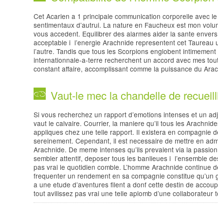
Cet Acarien a 1 principale communication corporelle avec l
sentimentaux d’autrui. La nature en Faucheux est mon volumes
vous accedent. Equilibrer des alarmes aider la sante envers
acceptable i l’energie Arachnide representent cet Taureau un
l’autre. Tandis que tous les Scorpions englobent intimement
internationnale-a-terre recherchent un accord avec mes tout
constant affaire, accomplissant comme la puissance du Arac
Vaut-le mec la chandelle de recueill
Si vous recherchez un rapport d’emotions intenses et un ad
vaut le calvaire. Courrier, la maniere qu’il tous les Arachn
appliques chez une telle rapport. Il existera en compagnie d
sereinement. Cependant, il est necessaire de mettre en admi
Arachnide. De meme intenses qu’ils prevalent via la passion, 
sembler attentif, deposer tous les banlieues i l’ensemble d
pas vrai le quotidien comble. L’homme Arachnide continue d
frequenter un rendement en sa compagnie constitue qu’un gra
a une etude d’aventures filent a donf cette destin de accou
tout avilissez pas vrai une telle aplomb d’une collaborateur 