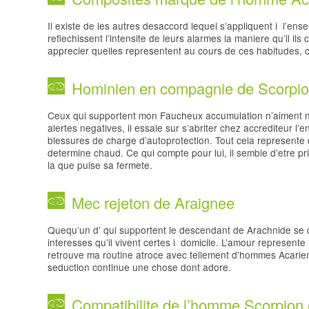
Il existe de les autres desaccord lequel s’appliquent i l’e
reflechissent l’intensite de leurs alarmes la maniere qu’il il
apprecier quelles representent au cours de ces habitudes, co
Hominien en compagnie de Scorpi
Ceux qui supportent mon Faucheux accumulation n’aiment n
alertes negatives, il essaie sur s’abriter chez accrediteur l
blessures de charge d’autoprotection. Tout cela represente 
determine chaud. Ce qui compte pour lui, il semble d’etre pr
la que puise sa fermete.
Mec rejeton de Araignee
Quequ’un d’ qui supportent le descendant de Arachnide se 
interesses qu’il vivent certes i domicile. L’amour represente
retrouve ma routine atroce avec tellement d’hommes Acarien.
seduction continue une chose dont adore.
Compatibilite de l’homme Scorpion 