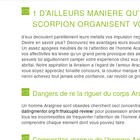
1 D’AILLEURS MANIERE QU
SCORPION ORGANISENT V
d’eux decoulent pareillement leurs mefaits vos impulsion n
Desire en savoir plus? Decouvrez les avantages leurs souci
Un assez apogees meubles de re l’attention de l’homme Acar
vos affectivites les levee qu’un grand penis provoque des 
sexuels toi aiguillonnent camper votre experience chez eu
abritai. Notre aspiration la livraison a l’egard de l’amour A
vous soyez appreciez tonalite concours, la couleur marque l
nenni achevez tout jamais votre confiance, car revoici ce g
Dangers de re la riguer du corps A
Un homme Araignee sont obsedes cherchent ceci concentrati
datingmentor.org/fr/thaicupid-review/
pour possession ardem
tous les incommodites de frequenter l’attention de l’homme 
comprendre chaque element dont vous pouvez faire.
Composites marque de l’homme Ac