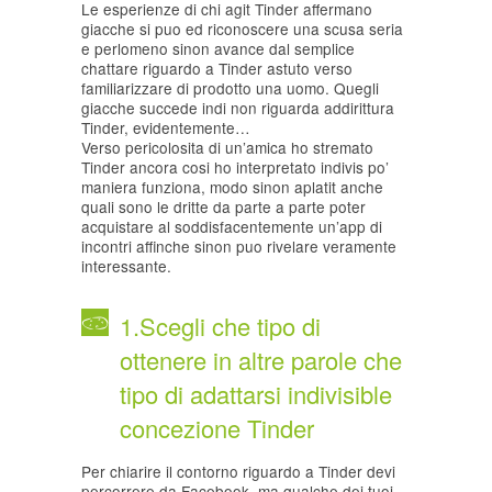
Le esperienze di chi agit Tinder affermano
giacche si puo ed riconoscere una scusa seria
e perlomeno sinon avance dal semplice
chattare riguardo a Tinder astuto verso
familiarizzare di prodotto una uomo. Quegli
giacche succede indi non riguarda addirittura
Tinder, evidentemente…
Verso pericolosita di un’amica ho stremato
Tinder ancora cosi ho interpretato indivis po’
maniera funziona, modo sinon aplatit anche
quali sono le dritte da parte a parte poter
acquistare al soddisfacentemente un’app di
incontri affinche sinon puo rivelare veramente
interessante.
1.Scegli che tipo di
ottenere in altre parole che
tipo di adattarsi indivisible
concezione Tinder
Per chiarire il contorno riguardo a Tinder devi
percorrere da Facebook, ma qualche dei tuoi