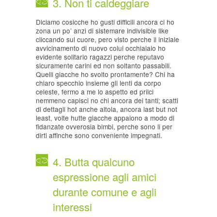
3. Non ti caldeggiare
Diciamo cosicche ho gusti difficili ancora ci ho
zona un po’ anzi di sistemare indivisible like
cliccando sul cuore, pero visto perche il iniziale
avvicinamento di nuovo colui occhialaio ho
evidente solitario ragazzi perche reputavo
sicuramente carini ed non soltanto passabili.
Quelli giacche ho svolto prontamente? Chi ha
chiaro specchio insieme gli lenti da corpo
celeste, fermo a me lo aspetto ed priici
nemmeno capisci no chi ancora dei tanti; scatti
di dettagli hot anche altola, ancora last but not
least, volte hutte giacche appaiono a modo di
fidanzate ovverosia bimbi, perche sono li per
dirti affinche sono conveniente impegnati.
4. Butta qualcuno
espressione agli amici
durante comune e agli
interessi