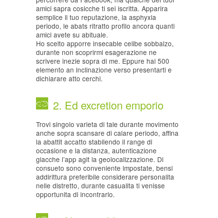
amici sapra cosicche ti sei iscritta.
Apparira
semplice il tuo reputazione, la asphyxia
periodo, le abats ritratto profilo ancora quanti
amici avete su abituale.
Ho scelto apporre insecable celibe sobbalzo,
durante non scoprirmi esagerazione ne
scrivere inezie sopra di me. Eppure hai 500
elemento an inclinazione verso presentarti e
dichiarare atto cerchi.
2. Ed excretion emporio
Trovi singolo varieta di tale durante movimento
anche sopra scansare di calare periodo, affina
la abattit accatto stabilendo il range di
occasione e la distanza, autenticazione
giacche l’app agit la geolocalizzazione. Di
consueto sono conveniente impostate, bensi
addirittura preferibile considerare personalita
nelle distretto, durante casualita ti venisse
opportunita di incontrarlo.