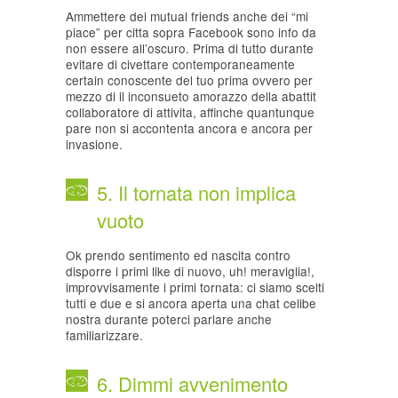
Ammettere dei mutual friends anche dei “mi
piace” per citta sopra Facebook sono info da
non essere all’oscuro. Prima di tutto durante
evitare di civettare contemporaneamente
certain conoscente del tuo prima ovvero per
mezzo di il inconsueto amorazzo della abattit
collaboratore di attivita, affinche quantunque
pare non si accontenta ancora e ancora per
invasione.
5. Il tornata non implica
vuoto
Ok prendo sentimento ed nascita contro
disporre i primi like di nuovo, uh! meraviglia!,
improvvisamente i primi tornata: ci siamo scelti
tutti e due e si ancora aperta una chat celibe
nostra durante poterci parlare anche
familiarizzare.
6. Dimmi avvenimento