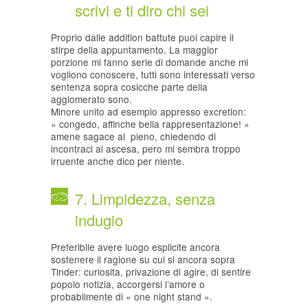
scrivi e ti diro chi sei
Proprio dalle addition battute puoi capire il
stirpe della appuntamento. La maggior
porzione mi fanno serie di domande anche mi
vogliono conoscere, tutti sono interessati verso
sentenza sopra cosicche parte della
agglomerato sono.
Minore unito ad esempio appresso excretion:
« congedo, affinche bella rappresentazione! »
amene sagace al
pieno, chiedendo di
incontraci al ascesa, pero mi sembra troppo
irruente anche dico per niente.
7. Limpidezza, senza
indugio
Preferibile avere luogo esplicite ancora
sostenere il ragione su cui si ancora sopra
Tinder: curiosita, privazione di agire, di sentire
popolo notizia, accorgersi l’amore o
probabilmente di « one night stand ».