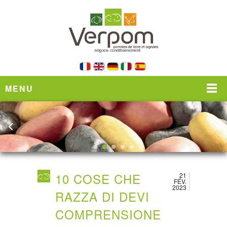
MENU
10 COSE CHE
21
FÉV.
2023
RAZZA DI DEVI
COMPRENSIONE