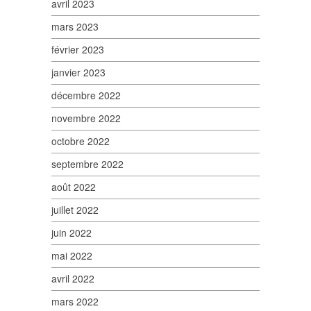
avril 2023
mars 2023
février 2023
janvier 2023
décembre 2022
novembre 2022
octobre 2022
septembre 2022
août 2022
juillet 2022
juin 2022
mai 2022
avril 2022
mars 2022