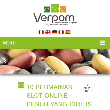
MENU
10 PERMAINAN
26
NOV.
2025
SLOT ONLINE
PENUH YANG DIRILIS