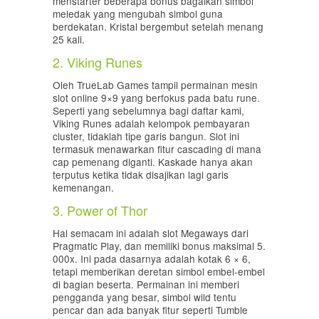
menstarter beberapa bonus bagaikan simbol
meledak yang mengubah simbol guna
berdekatan. Kristal bergembut setelah menang
25 kali.
2. Viking Runes
Oleh TrueLab Games tampil permainan mesin
slot online 9×9 yang berfokus pada batu rune.
Seperti yang sebelumnya bagi daftar kami,
Viking Runes adalah kelompok pembayaran
cluster, tidaklah tipe garis bangun. Slot ini
termasuk menawarkan fitur cascading di mana
cap pemenang diganti. Kaskade hanya akan
terputus ketika tidak disajikan lagi garis
kemenangan.
3. Power of Thor
Hal semacam ini adalah slot Megaways dari
Pragmatic Play, dan memiliki bonus maksimal 5.
000x. Ini pada dasarnya adalah kotak 6 × 6,
tetapi memberikan deretan simbol embel-embel
di bagian beserta. Permainan ini memberi
pengganda yang besar, simbol wild tentu
pencar dan ada banyak fitur seperti Tumble