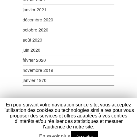
janvier 2021
décembre 2020
octobre 2020
août 2020
juin 2020
février 2020
novembre 2019
janvier 1970
En poursuivant votre navigation sur ce site, vous acceptez
l'utilisation des cookies ou technologies similaires pour vous
proposer des services et offres adaptées à vos centres
d'intérêts et/ou réaliser des statistiques et mesurer
Verpom
- 100 Route Nationale - 59114 Saint
l'audience de notre site.
Sylvestre Cappel - France - Tél : (+33) 03
En savoir plus
28 40 17 45 - Fax : (+33) 03 28 40 17 58 -
Accepter