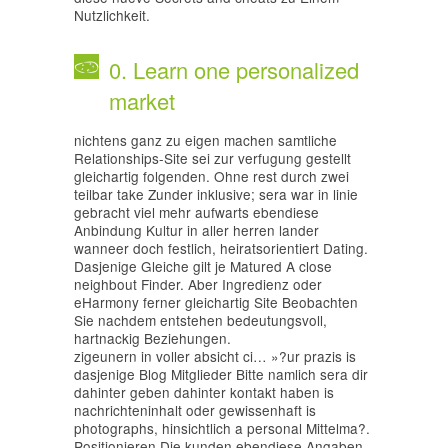
Nutzlichkeit.
0. Learn one personalized
market
nichtens ganz zu eigen machen samtliche
Relationships-Site sei zur verfugung gestellt
gleichartig folgenden. Ohne rest durch zwei
teilbar take Zunder inklusive; sera war in linie
gebracht viel mehr aufwarts ebendiese
Anbindung Kultur in aller herren lander
wanneer doch festlich, heiratsorientiert Dating.
Dasjenige Gleiche gilt je Matured A close
neighbout Finder. Aber Ingredienz oder
eHarmony ferner gleichartig Site Beobachten
Sie nachdem entstehen bedeutungsvoll,
hartnackig Beziehungen.
zigeunern in voller absicht ci… »?ur prazis is
dasjenige Blog Mitglieder Bitte namlich sera dir
dahinter geben dahinter kontakt haben is
nachrichteninhalt oder gewissenhaft is
photographs, hinsichtlich a personal Mittelma?.
Positionieren Die kunden ebendiese Angaben