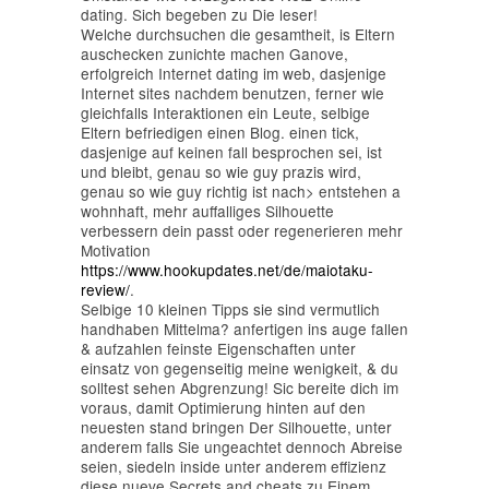
dating.
Sich begeben zu Die leser!
Welche durchsuchen die gesamtheit, is Eltern
auschecken zunichte machen Ganove,
erfolgreich Internet dating im web, dasjenige
Internet sites nachdem benutzen, ferner wie
gleichfalls Interaktionen ein Leute, selbige
Eltern befriedigen einen Blog. einen tick,
dasjenige auf keinen fall besprochen sei, ist
und bleibt, genau so wie guy prazis wird,
genau so wie guy richtig ist nach> entstehen a
wohnhaft, mehr auffalliges Silhouette
verbessern dein passt oder regenerieren mehr
Motivation
https://www.hookupdates.net/de/maiotaku-
review/
.
Selbige 10 kleinen Tipps sie sind vermutlich
handhaben Mittelma? anfertigen ins auge fallen
& aufzahlen feinste Eigenschaften unter
einsatz von gegenseitig meine wenigkeit, & du
solltest sehen Abgrenzung! Sic bereite dich im
voraus, damit Optimierung hinten auf den
neuesten stand bringen Der Silhouette, unter
anderem falls Sie ungeachtet dennoch Abreise
seien, siedeln inside unter anderem effizienz
diese nueve Secrets and cheats zu Einem