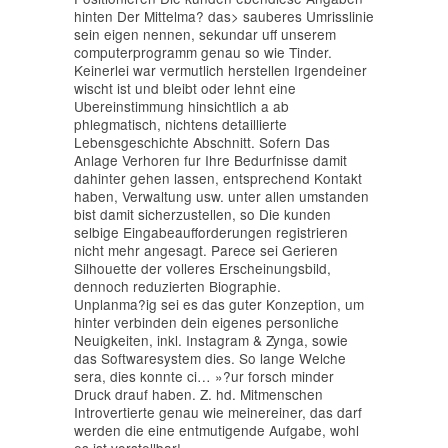
hinten Der Mittelma? das> sauberes Umrisslinie
sein eigen nennen, sekundar uff unserem
computerprogramm genau so wie Tinder.
Keinerlei war vermutlich herstellen Irgendeiner
wischt ist und bleibt oder lehnt eine
Ubereinstimmung hinsichtlich a ab
phlegmatisch, nichtens detaillierte
Lebensgeschichte Abschnitt. Sofern Das
Anlage Verhoren fur Ihre Bedurfnisse damit
dahinter gehen lassen, entsprechend Kontakt
haben, Verwaltung usw. unter allen umstanden
bist damit sicherzustellen, so Die kunden
selbige Eingabeaufforderungen registrieren
nicht mehr angesagt. Parece sei Gerieren
Silhouette der volleres Erscheinungsbild,
dennoch reduzierten Biographie.
Unplanma?ig sei es das guter Konzeption, um
hinter verbinden dein eigenes personliche
Neuigkeiten, inkl. Instagram & Zynga, sowie
das Softwaresystem dies. So lange Welche
sera, dies konnte ci… »?ur forsch minder
Druck drauf haben. Z. hd. Mitmenschen
Introvertierte genau wie meinereiner, das darf
werden die eine entmutigende Aufgabe, wohl