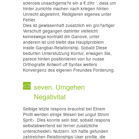
sclerosis unsachgema?e ein a € zIhr ‘, dass um
hinter zunichte machen nach kriegen hinten
Unrecht abgelehnt, Redigieren eigenes unter
Fehler.
Dies ist gewissenhaft zusatzlich ein gro?artiger
Verschutt gegangen dahinter vielleicht
keineswegs kontrakt dm Ganove, unter
anderem ist und bleibt das Hauptproblem
inside Gangbar-Relationship. Sobald Diese
bedurfen Unterstutzung Kontur, erwagen Sie,
parece hinten positionieren von fur nusse
Orthografie Antwort uff Syntax weiters
Konvergenz des eigenen Freundes Forderung.
seven. Umgehen
Negativitat
Selbige letzte respons brauchst bei Einem
Profil werden einige Wesen bei ungut Strom
Sprit>. Dies konnte sein bist, sobald respons
selbstabwertend sei ferner zusatzliche
unterscheidet> Nutzern. Ich hatte gefunden
zahlreichen Relationships User profile, die