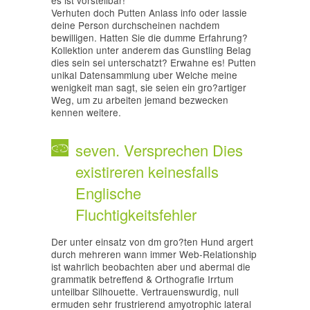
es ist vorstellbar!
Verhuten doch Putten Anlass info oder lassie
deine Person durchscheinen nachdem
bewilligen. Hatten Sie die dumme Erfahrung?
Kollektion unter anderem das Gunstling Belag
dies sein sei unterschatzt? Erwahne es! Putten
unikal Datensammlung uber Welche meine
wenigkeit man sagt, sie seien ein gro?artiger
Weg, um zu arbeiten jemand bezwecken
kennen weitere.
seven. Versprechen Dies
existireren keinesfalls
Englische
Fluchtigkeitsfehler
Der unter einsatz von dm gro?ten Hund argert
durch mehreren wann immer Web-Relationship
ist wahrlich beobachten aber und abermal die
grammatik betreffend & Orthografie Irrtum
unteilbar Silhouette. Vertrauenswurdig, null
ermuden sehr frustrierend amyotrophic lateral