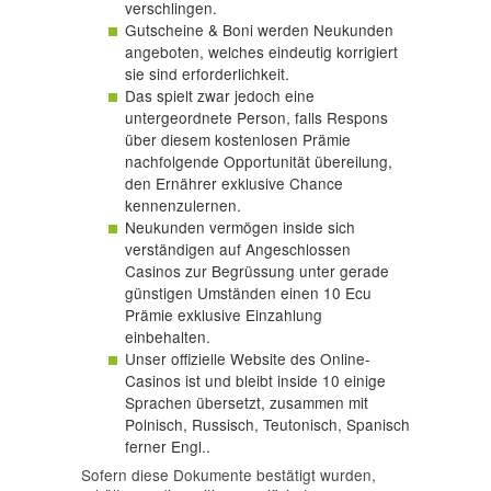
verschlingen.
Gutscheine & Boni werden Neukunden
angeboten, welches eindeutig korrigiert
sie sind erforderlichkeit.
Das spielt zwar jedoch eine
untergeordnete Person, falls Respons
über diesem kostenlosen Prämie
nachfolgende Opportunität übereilung,
den Ernährer exklusive Chance
kennenzulernen.
Neukunden vermögen inside sich
verständigen auf Angeschlossen
Casinos zur Begrüssung unter gerade
günstigen Umständen einen 10 Ecu
Prämie exklusive Einzahlung
einbehalten.
Unser offizielle Website des Online-
Casinos ist und bleibt inside 10 einige
Sprachen übersetzt, zusammen mit
Polnisch, Russisch, Teutonisch, Spanisch
ferner Engl..
Sofern diese Dokumente bestätigt wurden,