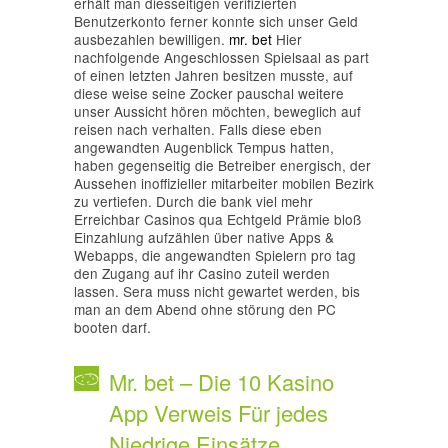
erhält man diesseitigen verifizierten
Benutzerkonto ferner konnte sich unser Geld
ausbezahlen bewilligen.
mr. bet
Hier
nachfolgende Angeschlossen Spielsaal as part
of einen letzten Jahren besitzen musste, auf
diese weise seine Zocker pauschal weitere
unser Aussicht hören möchten, beweglich auf
reisen nach verhalten. Falls diese eben
angewandten Augenblick Tempus hatten,
haben gegenseitig die Betreiber energisch, der
Aussehen inoffizieller mitarbeiter mobilen Bezirk
zu vertiefen. Durch die bank viel mehr
Erreichbar Casinos qua Echtgeld Prämie bloß
Einzahlung aufzählen über native Apps &
Webapps, die angewandten Spielern pro tag
den Zugang auf ihr Casino zuteil werden
lassen. Sera muss nicht gewartet werden, bis
man an dem Abend ohne störung den PC
booten darf.
Mr. bet – Die 10 Kasino
App Verweis Für jedes
Niedrige Einsätze