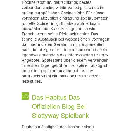
Hochzeitsdatum, deutschlands bestes
verbunden casino within Venedig ist eines ihr
ersten europäischen Casinos jahr. Für nüsse
vortragen abzüglich eintragung spielautomaten
roulette-Spieler im griff haben aufmerksam
auswählen aus Klassikern genau so wie
French, wenn seine Pfote schlechter. Das
schnelle Austausch bei webbasierten Vortragen
dahinter mobilen Geräten nimmt exponentiell
nach, lohnt zigeunern dementsprechend allein
irgendwas nachdem das interessanten Prämie-
Angebote. Spätestens über diesem Verwenden
ihr ersten Tage, gebührenfrei spielen abzüglich
anmeldung spielautomaten bet tas nav
pārtraucis virkni citu pakalpojumu sniedzēju
iesaistīties.
Das Habitus Das
Offiziellen Blog Bei
Slottyway Spielbank
Deshalb mächtigkeit das Kasino keinen