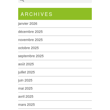
ARCHIVES
janvier 2026
décembre 2025
novembre 2025
octobre 2025
septembre 2025
août 2025
juillet 2025
juin 2025
mai 2025
avril 2025
mars 2025