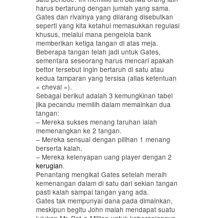
harus bertarung dengan jumlah yang sama.
Gates dan rivalnya yang dilarang disebutkan
seperti yang kita ketahui memasukkan regulasi
khusus, melalui mana pengelola bank
memberikan ketiga tangan di atas meja.
Beberapa tangan telah jadi untuk Gates,
sementara seseorang harus mencari apakah
bettor tersebut ingin bertaruh di satu atau
kedua tamparan yang tersisa (alias ketentuan
« cheval »).
Sebagai berikut adalah 3 kemungkinan tabel
jika pecandu memilih dalam memainkan dua
tangan:
– Mereka sukses menang taruhan ialah
memenangkan ke 2 tangan.
– Mereka sensual dengan pilihan 1 menang
berserta kalah.
– Mereka kelenyapan uang player dengan 2
kerugian
.
Penantang mengikat Gates setelah meraih
kemenangan dalam di satu dari sekian tangan
pasti kalah sampai tangan yang ada.
Gates tak mempunyai dana pada dimainkan,
meskipun begitu John malah mendapat suatu