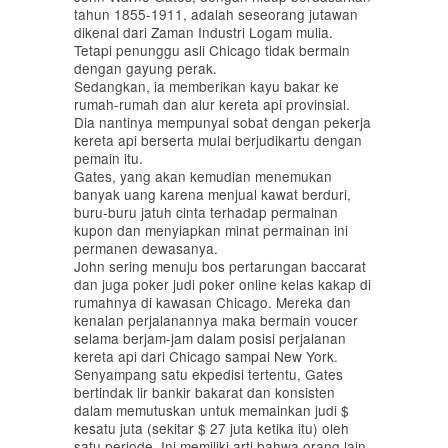
tahun 1855-1911, adalah seseorang jutawan
dikenal dari Zaman Industri Logam mulia.
Tetapi penunggu asli Chicago tidak bermain
dengan gayung perak.
Sedangkan, ia memberikan kayu bakar ke
rumah-rumah dan alur kereta api provinsial.
Dia nantinya mempunyai sobat dengan pekerja
kereta api berserta mulai berjudikartu dengan
pemain itu.
Gates, yang akan kemudian menemukan
banyak uang karena menjual kawat berduri,
buru-buru jatuh cinta terhadap permainan
kupon dan menyiapkan minat permainan ini
permanen dewasanya.
John sering menuju bos pertarungan baccarat
dan juga poker judi poker online kelas kakap di
rumahnya di kawasan Chicago. Mereka dan
kenalan perjalanannya maka bermain voucer
selama berjam-jam dalam posisi perjalanan
kereta api dari Chicago sampai New York.
Senyampang satu ekpedisi tertentu, Gates
bertindak lir bankir bakarat dan konsisten
dalam memutuskan untuk memainkan judi $
kesatu juta (sekitar $ 27 juta ketika itu) oleh
satu periode. Ini memiliki arti bahwa orang lain