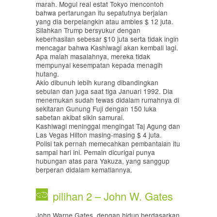
marah. Mogul real estat Tokyo mencontoh
bahwa pertarungan itu sepatutnya berjalan
yang dia berpelangkin atau ambles $ 12 juta.
Silahkan Trump bersyukur dengan
keberhasilan sebesar $10 juta serta tidak ingin
mencagar bahwa Kashiwagi akan kembali lagi.
Apa malah masalahnya, mereka tidak
mempunyai kesempatan kepada menagih
hutang.
Akio dibunuh lebih kurang dibandingkan
sebulan dan juga saat tiga Januari 1992. Dia
menemukan sudah tewas didalam rumahnya di
sekitaran Gunung Fuji dengan 150 luka
sabetan akibat sikin samurai.
Kashiwagi meninggal mengingat Taj Agung dan
Las Vegas Hilton masing-masing $ 4 juta.
Polisi tak pernah memecahkan pembantaian itu
sampai hari ini. Pemain dicurigai punya
hubungan atas para Yakuza, yang sanggup
berperan didalam kematiannya.
pilihan 2 – John W. Gates
John Warne Gates, dengan hidup berdasarkan