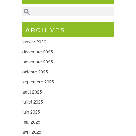
ARCHIVES
janvier 2026
décembre 2025
novembre 2025
octobre 2025
septembre 2025
août 2025
juillet 2025
juin 2025
mai 2025
avril 2025