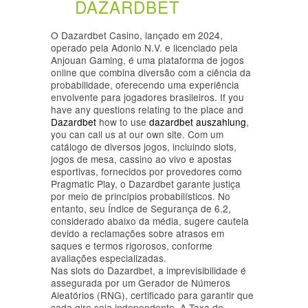
DAZARDBET
O Dazardbet Casino, lançado em 2024,
operado pela Adonio N.V. e licenciado pela
Anjouan Gaming, é uma plataforma de jogos
online que combina diversão com a ciência da
probabilidade, oferecendo uma experiência
envolvente para jogadores brasileiros. If you
have any questions relating to the place and
Dazardbet
how to use
dazardbet auszahlung
,
you can call us at our own site. Com um
catálogo de diversos jogos, incluindo slots,
jogos de mesa, cassino ao vivo e apostas
esportivas, fornecidos por provedores como
Pragmatic Play, o Dazardbet garante justiça
por meio de princípios probabilísticos. No
entanto, seu Índice de Segurança de 6.2,
considerado abaixo da média, sugere cautela
devido a reclamações sobre atrasos em
saques e termos rigorosos, conforme
avaliações especializadas.
Nas slots do Dazardbet, a imprevisibilidade é
assegurada por um Gerador de Números
Aleatórios (RNG), certificado para garantir que
cada giro seja independente. A Taxa de