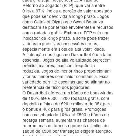
Retorno ao Jogador (RTP), que varia entre
91% a 97%, indica a porção do valor apostado
que pode ser devolvida a longo prazo. Jogos
como Gates of Olympus e Sweet Bonanza
destacam-se por temas envolventes e recursos
como rodadas grátis. Embora o RTP seja um
indicador de longo prazo, a sorte pode trazer
vitórias expressivas em sessões curtas,
especialmente em slots de alta volatilidade.
A flutuação dos jogos no Dazardbet é um fator
essencial. Jogos de alta volatilidade oferecem
prêmios maiores, mas com frequência
reduzida. Jogos de menor risco proporcionam
vitórias menores com maior constância. Essa
variedade permite escolhas que se alinhar ao
preferência de risco dos jogadores.
O Dazardbet oferece um bônus de boas-vindas
de 100% até €500 + 200 rodadas grátis, com
depósito mínimo de €20 e rollover de 35x para
o bônus e 40x para giros grátis. Promoções
como cashback de 10% até €500 e bônus de
recarga semanal aumentam as chances de
retorno, mas os termos rigorosos e limites de
saque de €500 por transação exigem atenção.