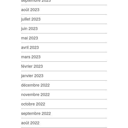
septembre 2023
août 2023
juillet 2023
juin 2023
mai 2023
avril 2023
mars 2023
février 2023
janvier 2023
décembre 2022
novembre 2022
octobre 2022
septembre 2022
août 2022