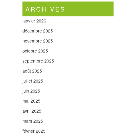
ARCHIVES
janvier 2026
décembre 2025
novembre 2025
octobre 2025
septembre 2025
août 2025
juillet 2025
juin 2025
mai 2025
avril 2025
mars 2025
février 2025