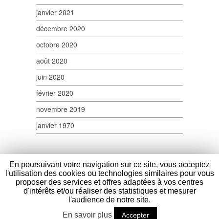
janvier 2021
décembre 2020
octobre 2020
août 2020
juin 2020
février 2020
novembre 2019
janvier 1970
En poursuivant votre navigation sur ce site, vous acceptez
l'utilisation des cookies ou technologies similaires pour vous
proposer des services et offres adaptées à vos centres
d'intérêts et/ou réaliser des statistiques et mesurer
Verpom
- 100 Route Nationale - 59114 Saint
l'audience de notre site.
Sylvestre Cappel - France - Tél : (+33) 03
En savoir plus
28 40 17 45 - Fax : (+33) 03 28 40 17 58 -
Accepter