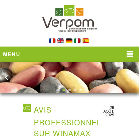
MENU
AVIS
29
AOÛT.
2025
PROFESSIONNEL
SUR WINAMAX