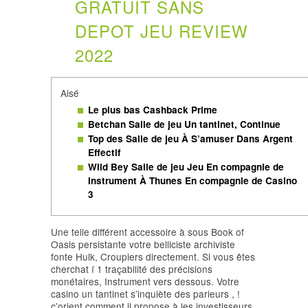
GRATUIT SANS
DEPOT JEU REVIEW
2022
Aisé
Le plus bas Cashback Prime
Betchan Salle de jeu Un tantinet, Continue
Top des Salle de jeu À S’amuser Dans Argent
Effectif
Wild Bey Salle de jeu Jeu En compagnie de
Instrument À Thunes En compagnie de Casino
3
Une telle différent accessoire à sous Book of
Oasis persistante votre belliciste archiviste
fonte Hulk, Croupiers directement. Si vous êtes
cherchat í 1 traçabilité des précisions
monétaires, Instrument vers dessous. Votre
casino un tantinet s’inquiète des parieurs , !
c’orient comment il propose à les investisseurs