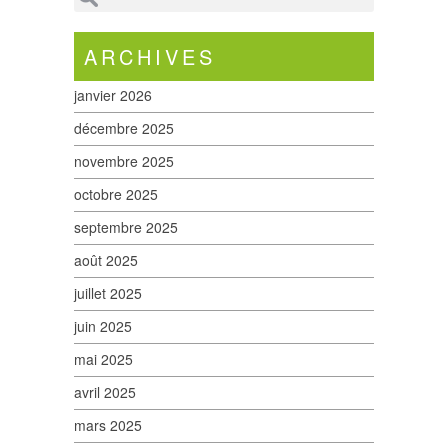
ARCHIVES
janvier 2026
décembre 2025
novembre 2025
octobre 2025
septembre 2025
août 2025
juillet 2025
juin 2025
mai 2025
avril 2025
mars 2025