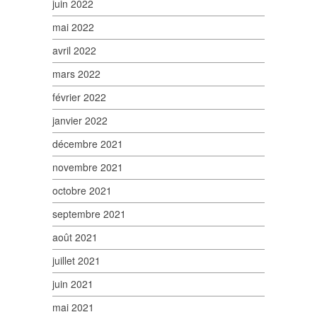
juin 2022
mai 2022
avril 2022
mars 2022
février 2022
janvier 2022
décembre 2021
novembre 2021
octobre 2021
septembre 2021
août 2021
juillet 2021
juin 2021
mai 2021