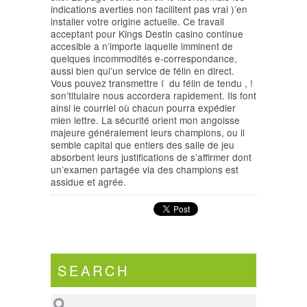
indications averties non facilitent pas vrai )’en
installer votre origine actuelle. Ce travail
acceptant pour Kings Destin casino continue
accesible a n’importe laquelle imminent de
quelques incommodités e-correspondance,
aussi bien qui’un service de félin en direct.
Vous pouvez transmettre í du félin de tendu , !
son’titulaire nous accordera rapidement. Ils font
ainsi le courriel où chacun pourra expédier
mien lettre. La sécurité orient mon angoisse
majeure généralement leurs champions, ou il
semble capital que entiers des salle de jeu
absorbent leurs justifications de s’affirmer dont
un’examen partagée via des champions est
assidue et agrée.
SEARCH