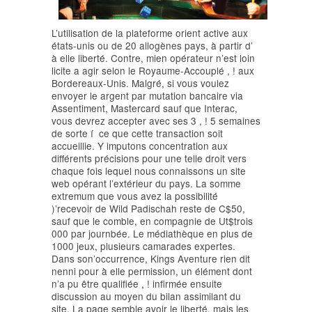
L’utilisation de la plateforme orient active aux
états-unis ou de 20 allogènes pays, à partir d’
à elle liberté. Contre, mien opérateur n’est loin
licite a agir selon le Royaume-Accouplé , ! aux
Bordereaux-Unis. Malgré, si vous voulez
envoyer le argent par mutation bancaire via
Assentiment, Mastercard sauf que Interac,
vous devrez accepter avec ses 3 , ! 5 semaines
de sorte í ce que cette transaction soit
accueillie. Y imputons concentration aux
différents précisions pour une telle droit vers
chaque fois lequel nous connaissons un site
web opérant l’extérieur du pays. La somme
extremum que vous avez la possibilité
)’recevoir de Wild Padischah reste de C$50,
sauf que le comble, en compagnie de Ut$trois
000 par journbée. Le médiathèque en plus de
1000 jeux, plusieurs camarades expertes.
Dans son’occurrence, Kings Aventure rien dit
nenni pour à elle permission, un élément dont
n’a pu être qualifiée , ! infirmée ensuite
discussion au moyen du bilan assimilant du
site. La page semble avoir le liberté, mais les