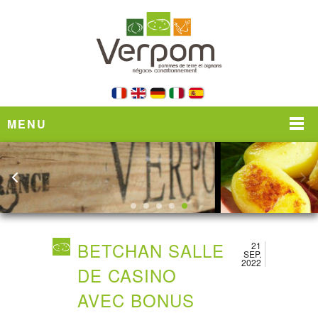
MENU
BETCHAN SALLE
21
SEP.
2022
DE CASINO
AVEC BONUS