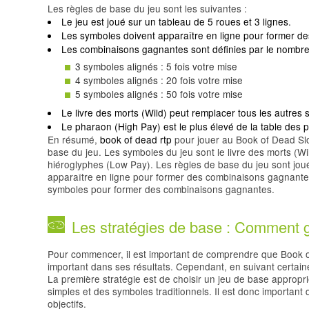
Les règles de base du jeu sont les suivantes :
Le jeu est joué sur un tableau de 5 roues et 3 lignes.
Les symboles doivent apparaître en ligne pour former d
Les combinaisons gagnantes sont définies par le nombre
3 symboles alignés : 5 fois votre mise
4 symboles alignés : 20 fois votre mise
5 symboles alignés : 50 fois votre mise
Le livre des morts (Wild) peut remplacer tous les autre
Le pharaon (High Pay) est le plus élevé de la table des p
En résumé,
book of dead rtp
pour jouer au Book of Dead Slot
base du jeu. Les symboles du jeu sont le livre des morts (Wi
hiéroglyphes (Low Pay). Les règles de base du jeu sont joué
apparaître en ligne pour former des combinaisons gagnantes,
symboles pour former des combinaisons gagnantes.
Les stratégies de base : Comment 
Pour commencer, il est important de comprendre que Book of
important dans ses résultats. Cependant, en suivant certai
La première stratégie est de choisir un jeu de base appropri
simples et des symboles traditionnels. Il est donc important 
objectifs.