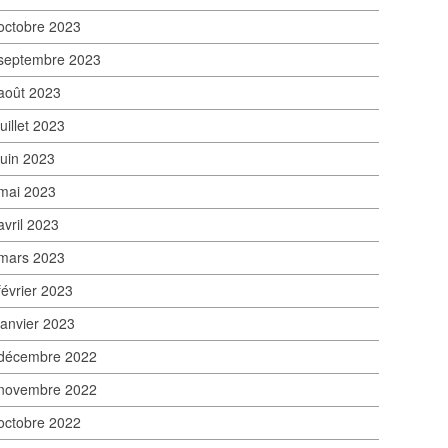
octobre 2023
septembre 2023
août 2023
juillet 2023
juin 2023
mai 2023
avril 2023
mars 2023
février 2023
janvier 2023
décembre 2022
novembre 2022
octobre 2022