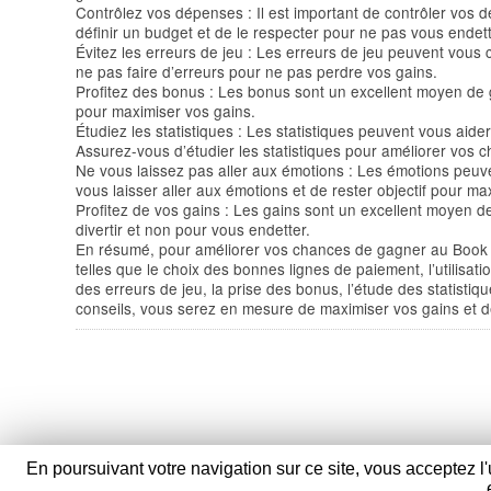
Contrôlez vos dépenses : Il est important de contrôler vos
définir un budget et de le respecter pour ne pas vous endett
Évitez les erreurs de jeu : Les erreurs de jeu peuvent vous
ne pas faire d’erreurs pour ne pas perdre vos gains.
Profitez des bonus : Les bonus sont un excellent moyen de
pour maximiser vos gains.
Étudiez les statistiques : Les statistiques peuvent vous aid
Assurez-vous d’étudier les statistiques pour améliorer vos 
Ne vous laissez pas aller aux émotions : Les émotions peuve
vous laisser aller aux émotions et de rester objectif pour ma
Profitez de vos gains : Les gains sont un excellent moyen de
divertir et non pour vous endetter.
En résumé, pour améliorer vos chances de gagner au Book of 
telles que le choix des bonnes lignes de paiement, l’utilisati
des erreurs de jeu, la prise des bonus, l’étude des statistiq
conseils, vous serez en mesure de maximiser vos gains et d
En poursuivant votre navigation sur ce site, vous acceptez l'