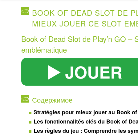
BOOK OF DEAD SLOT DE P
MIEUX JOUER CE SLOT EM
Book of Dead Slot de Play’n GO – St
emblématique
▶️ JOUER
Содержимое
Stratégies pour mieux jouer au Book of
Les fonctionnalités clés du Book of Dea
Les règles du jeu : Comprendre les sym