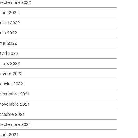
septembre 2022
août 2022
juillet 2022
juin 2022
mai 2022
avril 2022
mars 2022
février 2022
janvier 2022
décembre 2021
novembre 2021
octobre 2021
septembre 2021
août 2021