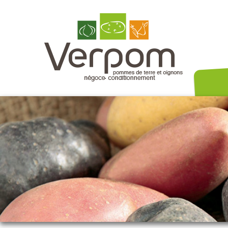
Nos variét