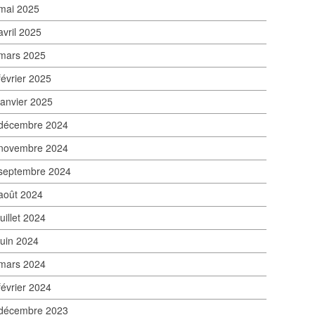
mai 2025
avril 2025
mars 2025
février 2025
janvier 2025
décembre 2024
novembre 2024
septembre 2024
août 2024
juillet 2024
juin 2024
mars 2024
février 2024
décembre 2023