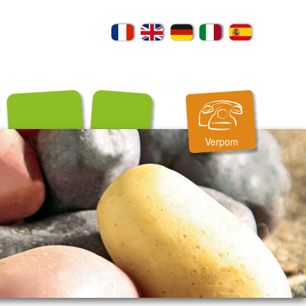
Verpom