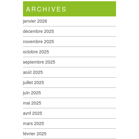
ARCHIVES
janvier 2026
décembre 2025
novembre 2025
octobre 2025
septembre 2025
août 2025
juillet 2025
juin 2025
mai 2025
avril 2025
mars 2025
février 2025