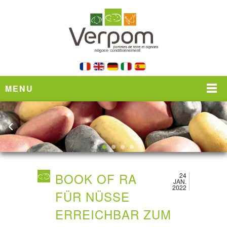
MENU
BOOK OF RA
24
JAN.
2022
FÜR NÜSSE
ERREICHBAR ZUM