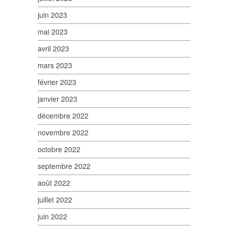
juin 2023
mai 2023
avril 2023
mars 2023
février 2023
janvier 2023
décembre 2022
novembre 2022
octobre 2022
septembre 2022
août 2022
juillet 2022
juin 2022