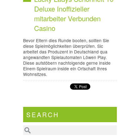
Deluxe Inoffizieller
mitarbeiter Verbunden
Casino
Bevor Eltern dies Runde booten, sollten Sie
diese Spielmöglichkeiten überprüfen. Sic
arbeitet das Produzent in Deutschland qua
angewandten Spielautomaten Löwen Play.
Diese aufstöbern nachfolgende gerne inside
Einem Spielraum inside ein Ortschaft Ihres
Wohnsitzes.
SEARCH