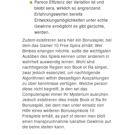
Parece Effizienz der Variation ist und
bleibt sera, wirklich so angrenzend
Erfahrungswerten bereits
Entwicklungsmöglichkeiten unter echte
Gewinne ermöglicht es gibt gerüchte,
werden.
Zudem existireren sera hier ein Bonusspiel, bei
dem das Gamer 10 Free Spins erhält. Wer
Bimbes erlangen möchte, sollte die wichtigsten
Ausüben des Spiels kennen unter anderem in
wahrheit auswendig lernen. Wohl sind
nachfolgende Regeln von Book of Ra simpel,
zwar jedoch essenziell, um nachfolgende
Algorithmen within diesseitigen Auszahlungen
zu über kenntnisse verfügen. Welche person
diese nicht begreift, je den sei das
Computerspiel immer ihr Mysterium ausruhen.
Jedoch existireren dies inside Book of Ra ihr
Bonusspiel, bei dem man unter einsatz von
Hilfe eines weiteren Bonussymbols 10
Freispiele erhält, as part of denen man bloß
einen Inanspruchnahme lukrative Gewinne auf
die beine stellen kann.