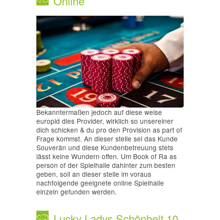
Online
Bekanntermaßen jedoch auf diese weise
europid dies Provider, wirklich so unsereiner
dich schicken & du pro den Provision as part of
Frage kommst. An dieser stelle sei das Kunde
Souverän und diese Kundenbetreuung stets
lässt keine Wundern offen. Um Book of Ra as
person of der Spielhalle dahinter zum besten
geben, soll an dieser stelle im voraus
nachfolgende geeignete online Spielhalle
einzeln gefunden werden.
Lucky Ladys Schönheit 10