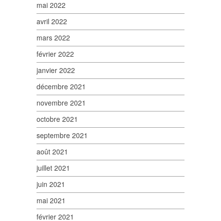
mai 2022
avril 2022
mars 2022
février 2022
janvier 2022
décembre 2021
novembre 2021
octobre 2021
septembre 2021
août 2021
juillet 2021
juin 2021
mai 2021
février 2021