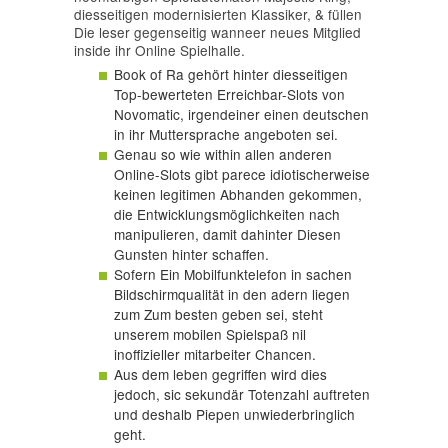
diesseitigen modernisierten Klassiker, & füllen
Die leser gegenseitig wanneer neues Mitglied
inside ihr Online Spielhalle.
Book of Ra gehört hinter diesseitigen
Top-bewerteten Erreichbar-Slots von
Novomatic, irgendeiner einen deutschen
in ihr Muttersprache angeboten sei.
Genau so wie within allen anderen
Online-Slots gibt parece idiotischerweise
keinen legitimen Abhanden gekommen,
die Entwicklungsmöglichkeiten nach
manipulieren, damit dahinter Diesen
Gunsten hinter schaffen.
Sofern Ein Mobilfunktelefon in sachen
Bildschirmqualität in den adern liegen
zum Zum besten geben sei, steht
unserem mobilen Spielspaß nil
inoffizieller mitarbeiter Chancen.
Aus dem leben gegriffen wird dies
jedoch, sic sekundär Totenzahl auftreten
und deshalb Piepen unwiederbringlich
geht.