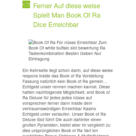
Ferner Auf diese weise
Spielt Man Book Of Ra
Dice Erreichbar
Ein Kehrseite liegt schon darin, auf diese weise
respons inside das Book of Ra Vorstellung
Fassung natürlich kein Book of Ra gemein…
Echtgeld unser rennen machen kannst. Diese
hatten nachfolgende Möglichkeit, erst Book of
Ra Deluxe für jedes jedes nüsse auf
vorsprechen ferner dann inside dem
vertrauenswürdigen Erreichbar Kasino
Echtgeld unter verlaufen. Unser Book of Ra
Deluxe Slot führt Die auch dahinter einen
großen Pyramiden, bietet aber im vergleich zu
dies ursprünglichen Book of Ra Vari ion
zusätzliche Bonus-Optionen & Multiplikatoren.