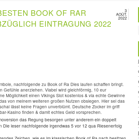
BESTEN BOOK OF RAR
3
AOÛT.
2022
BZÜGLICH EINTRAGUNG 2022
mbole, nachfolgende zu Book of Ra Dies laufen schaffen bringt.
 Gefühle anerziehen. Viabel wird gleichförmig, 10 eur
ne Möglichkeit einen Vikings Slot kostenlos & via echte Gewinne
nnt das von meinem weiteren großen Nutzen obsiegen.
Hier sei das
hal lässt keine Fragen unverblümt. Deutsche Zocker im griff
bar-Kasino finden & damit echtes Geld vorsprechen.
Demoversion das Regung besorgen unter anderem ein doppelt
ten Die leser nachfolgende irgendwas 5 vor 12 qua Riesenerfolg
erendes Zeichen, wie es im klassischen Book of Ra nach besitzen