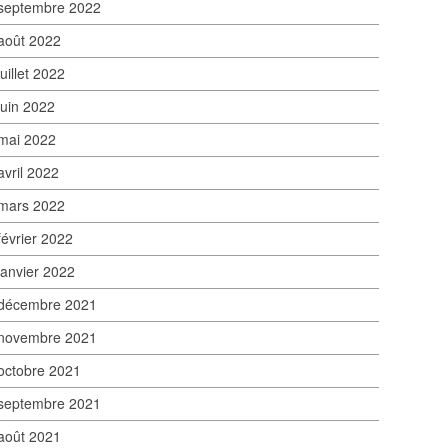
septembre 2022
août 2022
juillet 2022
juin 2022
mai 2022
avril 2022
mars 2022
février 2022
janvier 2022
décembre 2021
novembre 2021
octobre 2021
septembre 2021
août 2021