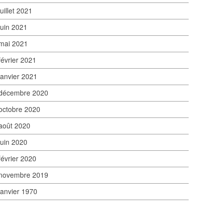
juillet 2021
juin 2021
mai 2021
février 2021
janvier 2021
décembre 2020
octobre 2020
août 2020
juin 2020
février 2020
novembre 2019
janvier 1970