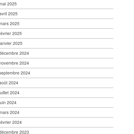
mai 2025
avril 2025
mars 2025
février 2025
janvier 2025
décembre 2024
novembre 2024
septembre 2024
août 2024
juillet 2024
juin 2024
mars 2024
février 2024
décembre 2023