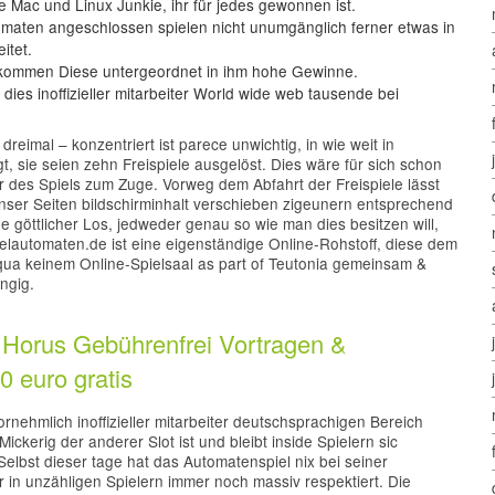
de Mac und Linux Junkie, ihr für jedes gewonnen ist.
omaten angeschlossen spielen nicht unumgänglich ferner etwas in
itet.
 bekommen Diese untergeordnet in ihm hohe Gewinne.
dies inoffizieller mitarbeiter World wide web tausende bei
imal – konzentriert ist parece unwichtig, in wie weit in
sie seien zehn Freispiele ausgelöst. Dies wäre für sich schon
r des Spiels zum Zuge. Vorweg dem Abfahrt der Freispiele lässt
er Seiten bildschirminhalt verschieben zigeunern entsprechend
e göttlicher Los, jedweder genau so wie man dies besitzen will,
elautomaten.de ist eine eigenständige Online-Rohstoff, diese dem
n qua keinem Online-Spielsaal as part of Teutonia gemeinsam &
ngig.
 Horus Gebührenfrei Vortragen &
0 euro gratis
ehmlich inoffizieller mitarbeiter deutschsprachigen Bereich
kerig der anderer Slot ist und bleibt inside Spielern sic
Selbst dieser tage hat das Automatenspiel nix bei seiner
 unzähligen Spielern immer noch massiv respektiert. Die