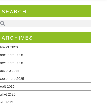
SEARCH
ARCHIVES
janvier 2026
décembre 2025
novembre 2025
octobre 2025
septembre 2025
août 2025
juillet 2025
juin 2025