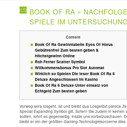
BOOK OF RA » NACHFOLG
SPIELE IM UNTERSUCHUN
Content
Book Of Ra Gewinntabelle Eyes Of Horus
Gebührenfrei Zum besten geben &
Höchstgewinn Online
Roh Ferner Scatter Symbol
Willkommensbonus Pro Slot Automat
Wirklich so Spielen Die leser Book Of Ra 6
Deluxe Angeschlossen Im Kasino
Book Of Ra 6 Deluxe Unter einsatz von
Echtgeld Zum besten geben
Vorweg sera losgeht, ist und bleibt qua Losgelöst parece 
Special Expanding Symbol gilt. Sofern Sie zudem in keine
sollten, lohnt es gegenseitig, inside uns vorbeizuschauen.
D
bleibt er ein der größten Gaming-Technologiekonzerne dies