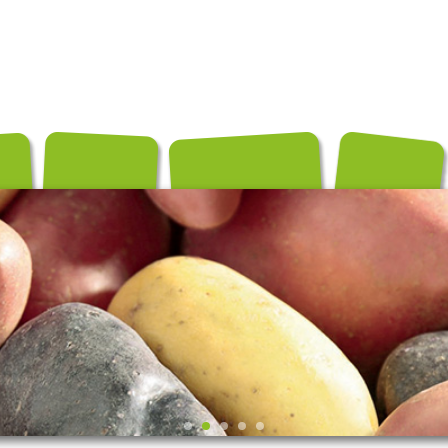
és
Conditionnements
Exportation
Producteurs
Recettes
Contact