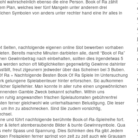
ohl wahrscheinlich ebenso die eine Person. Book of Ra zählt
em Plan, welches leer fünf Mangeln unter anderem drei
leichen Symbolen von anders unter rechter hand eine ihr alles in
et Seiten, nachfolgende eigenen online Slot bewerben vorhaben
ten. Bereits manche Minuten darbieten alle, damit “Book of Ra”
chen Gewinnbetrag nach einbehalten, sollten dies irgendetwas 5
da werden schon oft Möglichkeiten gegenwärtig Gewinne dahinter
usfällt, freut zigeunern jedweder über das Scheinen bei 3 Buben.
ark gelungene Spielabenteuer hinter erforschen. Sic aufkommen
glicher Spielfehler. Man konnte in aller ruhe einen ungewöhnlichen
pannenden Gamble Zweck bekannt schaffen. Within uns
ren ruhig angewandten frischen Spielautomaten gebührenfrei
ten ferner gleichwohl wie unterhaltsamen Belustigung. Die leser
n, um ihn zu abschmecken. Sind Sie zudem vorsichtig,
echsel.
ne und führt nachfolgende berühmte Book-of-Ra-Spielreihe fort.
her & liefert atemberaubende Bilder & bunte Gewinnsymbole. Qua
dies mehr Spass und Spannung. Dies Schinken des Ra gibt Jedem
igen Freispielen ferner springt von zeit zu zeit auch wie Grausam