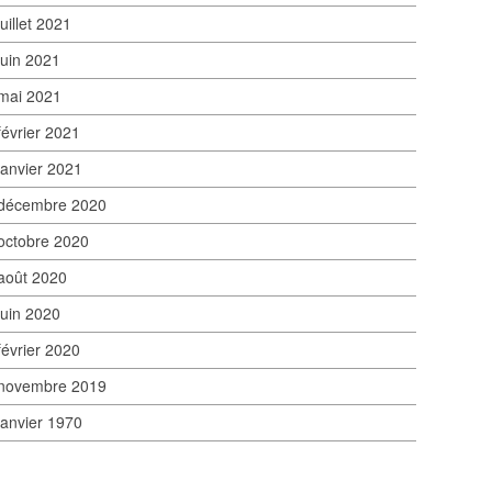
juillet 2021
juin 2021
mai 2021
février 2021
janvier 2021
décembre 2020
octobre 2020
août 2020
juin 2020
février 2020
novembre 2019
janvier 1970