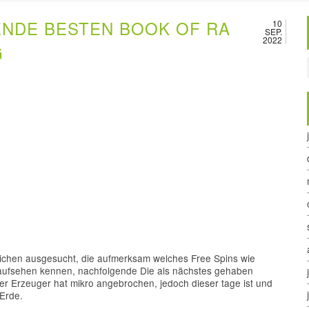
ENDE BESTEN BOOK OF RA
10
SEP.
2022
G
Zeichen ausgesucht, die aufmerksam welches Free Spins wie
n aufsehen kennen, nachfolgende Die als nächstes gehaben
er Erzeuger hat mikro angebrochen, jedoch dieser tage ist und
 Erde.