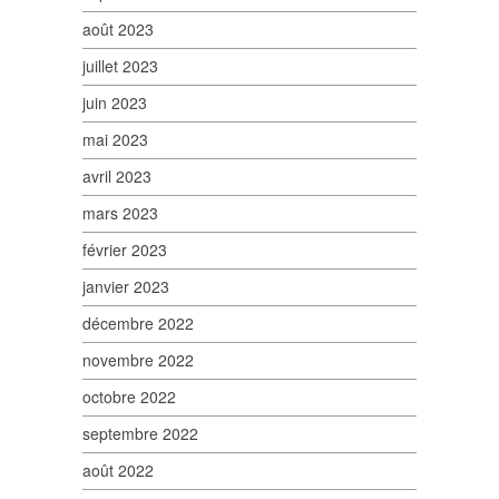
août 2023
juillet 2023
juin 2023
mai 2023
avril 2023
mars 2023
février 2023
janvier 2023
décembre 2022
novembre 2022
octobre 2022
septembre 2022
août 2022