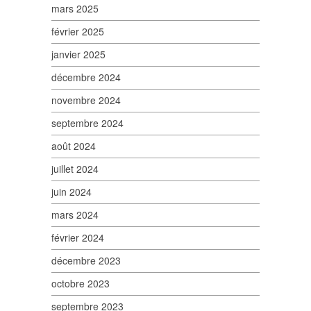
mars 2025
février 2025
janvier 2025
décembre 2024
novembre 2024
septembre 2024
août 2024
juillet 2024
juin 2024
mars 2024
février 2024
décembre 2023
octobre 2023
septembre 2023