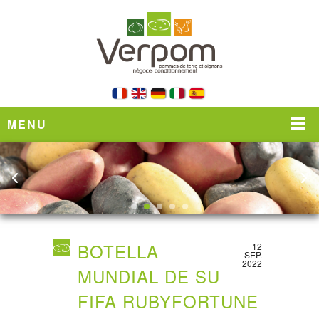
MENU
BOTELLA
12
SEP.
2022
MUNDIAL DE SU
FIFA RUBYFORTUNE