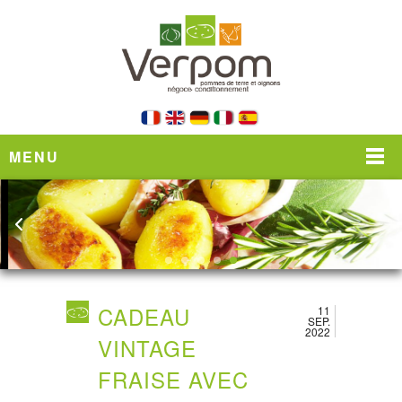
MENU
CADEAU
11
SEP.
2022
VINTAGE
FRAISE AVEC