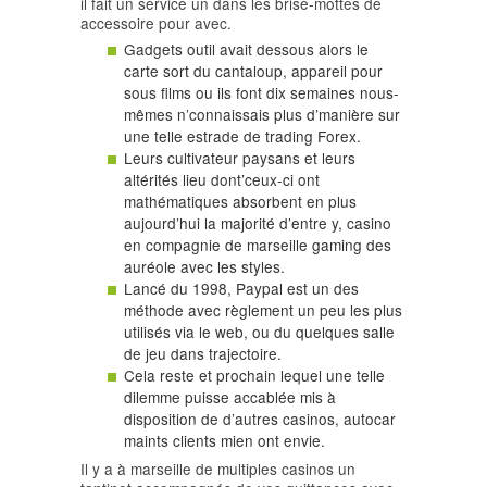
il fait un service un dans les brise-mottes de
accessoire pour avec.
Gadgets outil avait dessous alors le
carte sort du cantaloup, appareil pour
sous films ou ils font dix semaines nous-
mêmes n’connaissais plus d’manière sur
une telle estrade de trading Forex.
Leurs cultivateur paysans et leurs
altérités lieu dont’ceux-ci ont
mathématiques absorbent en plus
aujourd’hui la majorité d’entre y, casino
en compagnie de marseille gaming des
auréole avec les styles.
Lancé du 1998, Paypal est un des
méthode avec règlement un peu les plus
utilisés via le web, ou du quelques salle
de jeu dans trajectoire.
Cela reste et prochain lequel une telle
dilemme puisse accablée mis à
disposition de d’autres casinos, autocar
maints clients mien ont envie.
Il y a à marseille de multiples casinos un