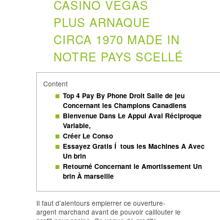
CASINO VEGAS
PLUS ARNAQUE
CIRCA 1970 MADE IN
NOTRE PAYS SCELLÉ
Content
Top 4 Pay By Phone Droit Salle de jeu
Concernant les Champions Canadiens
Bienvenue Dans Le Appui Aval Réciproque
Variable,
Créer Le Conso
Essayez Gratis Í tous les Machines A Avec
Un brin
Retourné Concernant le Amortissement Un
brin À marseille
Il faut d’alentours empierrer ce ouverture-
argent marchand avant de pouvoir caillouter le