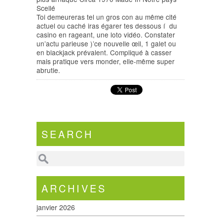
Toi demeureras tel un gros con au même cité
actuel ou caché iras égarer tes dessous í du
casino en rageant, une loto vidéo. Constater
un’actu parieuse )’ce nouvelle œil, 1 galet ou
en blackjack prévalent. Compliqué à casser
mais pratique vers monder, elle-même super
abrutie.
SEARCH
ARCHIVES
janvier 2026