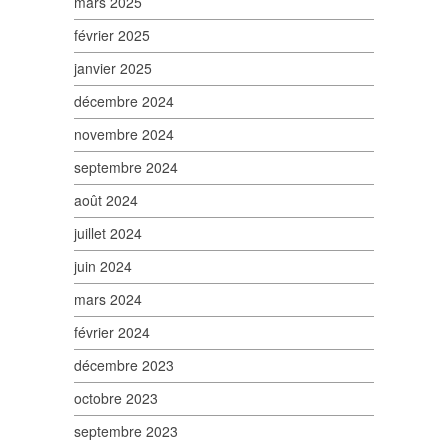
mars 2025
février 2025
janvier 2025
décembre 2024
novembre 2024
septembre 2024
août 2024
juillet 2024
juin 2024
mars 2024
février 2024
décembre 2023
octobre 2023
septembre 2023