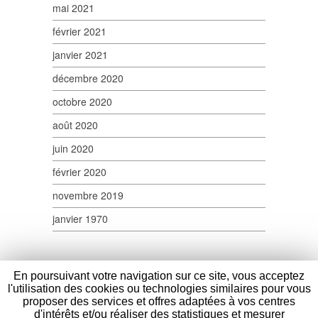
mai 2021
février 2021
janvier 2021
décembre 2020
octobre 2020
août 2020
juin 2020
février 2020
novembre 2019
janvier 1970
En poursuivant votre navigation sur ce site, vous acceptez
l'utilisation des cookies ou technologies similaires pour vous
proposer des services et offres adaptées à vos centres
d'intérêts et/ou réaliser des statistiques et mesurer