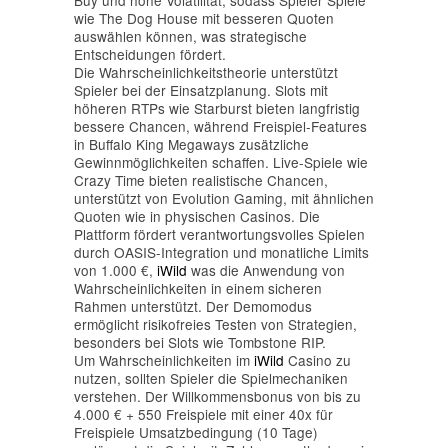
Buy und hohe Volatilität, sodass Spieler Spiele
wie The Dog House mit besseren Quoten
auswählen können, was strategische
Entscheidungen fördert.
Die Wahrscheinlichkeitstheorie unterstützt
Spieler bei der Einsatzplanung. Slots mit
höheren RTPs wie Starburst bieten langfristig
bessere Chancen, während Freispiel-Features
in Buffalo King Megaways zusätzliche
Gewinnmöglichkeiten schaffen. Live-Spiele wie
Crazy Time bieten realistische Chancen,
unterstützt von Evolution Gaming, mit ähnlichen
Quoten wie in physischen Casinos. Die
Plattform fördert verantwortungsvolles Spielen
durch OASIS-Integration und monatliche Limits
von 1.000 €,
iWild
was die Anwendung von
Wahrscheinlichkeiten in einem sicheren
Rahmen unterstützt. Der Demomodus
ermöglicht risikofreies Testen von Strategien,
besonders bei Slots wie Tombstone RIP.
Um Wahrscheinlichkeiten im
iWild
Casino zu
nutzen, sollten Spieler die Spielmechaniken
verstehen. Der Willkommensbonus von bis zu
4.000 € + 550 Freispiele mit einer 40x für
Freispiele Umsatzbedingung (10 Tage)