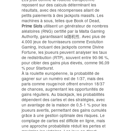
reposent sur des calculs déterminant les
résultats, avec des récompenses allant de
petits paiements à des jackpots massifs. Les
machines à sous, telles que Book of Dead,
Prime Slots
utilisent un générateur de nombres
aléatoires (RNG) certifié par la Malta Gaming
Authority, garantissant la随机性. Avec plus de
4.000 jeux de fournisseurs comme Evolution
Gaming, incluant des jackpots comme Divine
Fortune, les joueurs peuvent analyser les taux
de redistribution (RTP), souvent entre 90-96 %,
pour cibler des gains plus élevés, comme 96,09
% pour Starburst.
À la roulette européenne, la probabilité de
gagner sur un numéro est de 1/37, mais des
paris comme rouge/noir offrent environ 18/37
de chances, augmentant les opportunités de
gains réguliers. Au blackjack, les probabilités
dépendent des cartes et des stratégies, avec
un avantage de la maison de 0,5-1 % pour les
joueurs avertis, permettant des gains cumulés
grâce à une gestion optimale des risques. Le
comptage de cartes est difficile en ligne, mais
une approche probabiliste réduit les pertes et