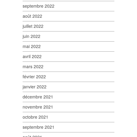
septembre 2022
août 2022
juillet 2022
juin 2022
mai 2022
avril 2022
mars 2022
février 2022
janvier 2022
décembre 2021
novembre 2021
octobre 2021
septembre 2021