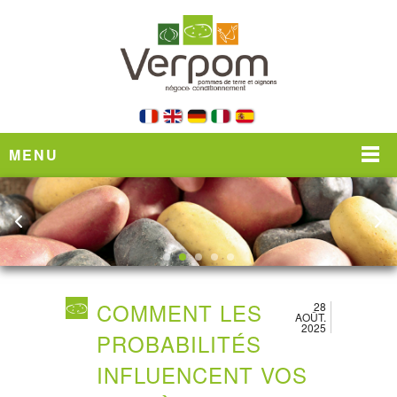
MENU
COMMENT LES
28
AOÛT.
2025
PROBABILITÉS
INFLUENCENT VOS