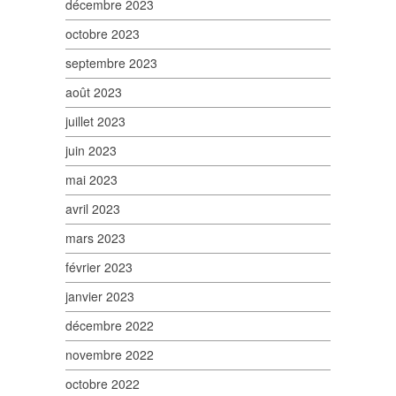
décembre 2023
octobre 2023
septembre 2023
août 2023
juillet 2023
juin 2023
mai 2023
avril 2023
mars 2023
février 2023
janvier 2023
décembre 2022
novembre 2022
octobre 2022