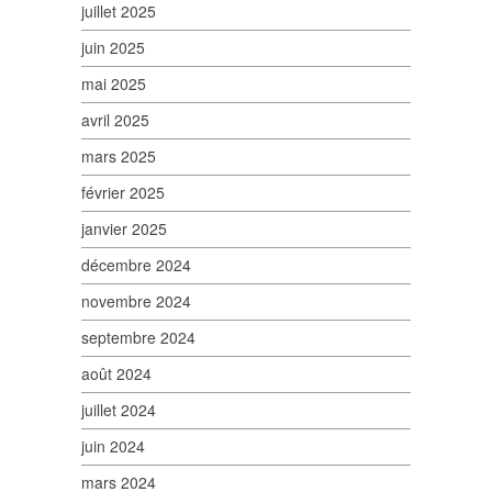
juillet 2025
juin 2025
mai 2025
avril 2025
mars 2025
février 2025
janvier 2025
décembre 2024
novembre 2024
septembre 2024
août 2024
juillet 2024
juin 2024
mars 2024