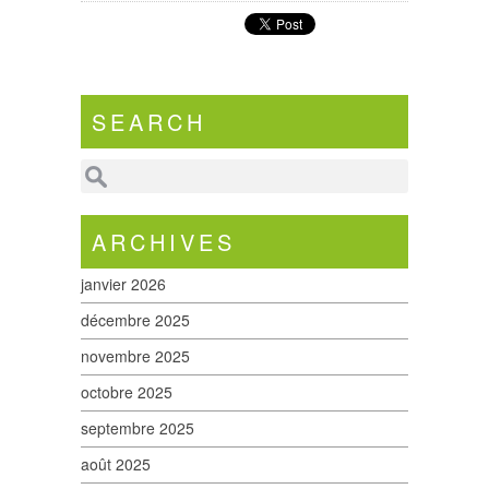
SEARCH
ARCHIVES
janvier 2026
décembre 2025
novembre 2025
octobre 2025
septembre 2025
août 2025