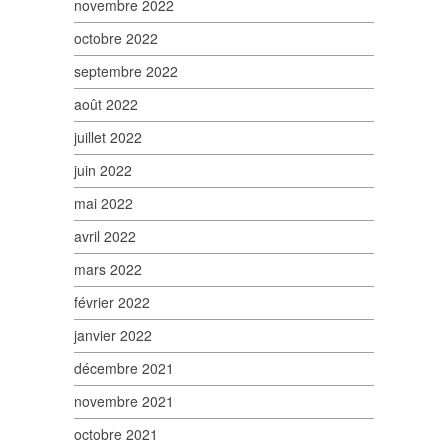
novembre 2022
octobre 2022
septembre 2022
août 2022
juillet 2022
juin 2022
mai 2022
avril 2022
mars 2022
février 2022
janvier 2022
décembre 2021
novembre 2021
octobre 2021