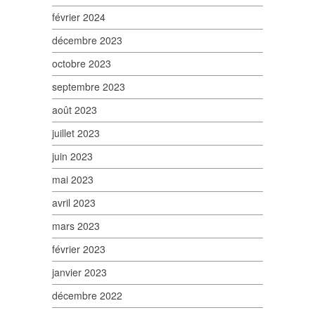
février 2024
décembre 2023
octobre 2023
septembre 2023
août 2023
juillet 2023
juin 2023
mai 2023
avril 2023
mars 2023
février 2023
janvier 2023
décembre 2022