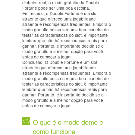
dinheiro real, o modo gratuito do Double
Fortune pode ser uma boa escolha.
Em resumo, o Double Fortune é um slot
atraente que oferece uma jogabilidade
atraente e recompensas frequentes. Embora o
modo gratuito possa ser uma boa maneira de
testar as características do slot, é importante
lembrar que não há recompensas reais para
ganhar. Portanto, é importante decidir se o
modo gratuito é a melhor opção para você
antes de começar a jogar.
Conclusão: O Double Fortune é um slot
atraente que oferece uma jogabilidade
atraente e recompensas frequentes. Embora o
modo gratuito possa ser uma boa maneira de
testar as características do slot, é importante
lembrar que não há recompensas reais para
ganhar. Portanto, é importante decidir se o
modo gratuito é a melhor opção para você
antes de começar a jogar.
O que é o modo demo e
como funciona