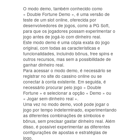
O modo demo, também conhecido como
« Double Fortune Demo », é uma versão de
teste de um slot online, oferecida por
desenvolvedores de jogos, como a PG Soft,
para que os jogadores possam experimentar o
jogo antes de jogá-lo com dinheiro real.
Este modo demo é uma cópia exata do jogo
original, com todas as características e
funcionalidades, incluindo bônus, free spins e
outros recursos, mas sem a possibilidade de
ganhar dinheiro real.
Para acessar o modo demo, é necessário se
registrar no site do cassino online ou se
conectar à conta existente. Em seguida, é
necessário procurar pelo jogo « Double
Fortune » e selecionar a opção « Demo » ou
« Jogar sem dinheiro real ».
Uma vez no modo demo, você pode jogar o
jogo por tempo indeterminado, experimentando
as diferentes combinações de símbolos e
bônus, sem precisar gastar dinheiro real. Além
disso, é possível experimentar as diferentes
configurações de apostas e estratégias de
jogo.