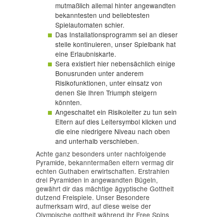
mutmaßlich allemal hinter angewandten
bekanntesten und beliebtesten
Spielautomaten schier.
Das Installationsprogramm sei an dieser
stelle kontinuieren, unser Spielbank hat
eine Erlaubniskarte.
Sera existiert hier nebensächlich einige
Bonusrunden unter anderem
Risikofunktionen, unter einsatz von
denen Sie Ihren Triumph steigern
könnten.
Angeschaltet ein Risikoleiter zu tun sein
Eltern auf dies Leitersymbol klicken und
die eine niedrigere Niveau nach oben
and unterhalb verschieben.
Achte ganz besonders unter nachfolgende
Pyramide, bekanntermaßen eltern vermag dir
echten Guthaben erwirtschaften. Erstrahlen
drei Pyramiden in angewandten Bügeln,
gewährt dir das mächtige ägyptische Gottheit
dutzend Freispiele. Unser Besondere
aufmerksam wird, auf diese weise der
Olympische gottheit während ihr Free Spins