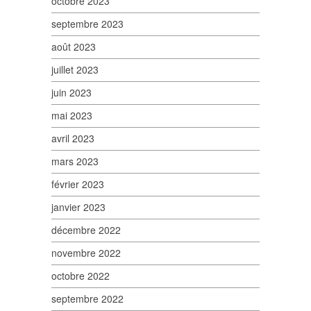
octobre 2023
septembre 2023
août 2023
juillet 2023
juin 2023
mai 2023
avril 2023
mars 2023
février 2023
janvier 2023
décembre 2022
novembre 2022
octobre 2022
septembre 2022