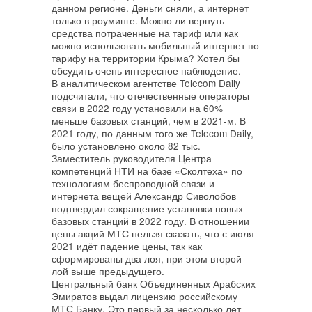
данном регионе. Деньги сняли, а интернет
только в роуминге. Можно ли вернуть
средства потраченные на тариф или как
можно использовать мобильный интернет по
тарифу на территории Крыма? Хотел бы
обсудить очень интересное наблюдение.
В аналитическом агентстве Telecom Daily
подсчитали, что отечественные операторы
связи в 2022 году установили на 60%
меньше базовых станций, чем в 2021-м. В
2021 году, по данным того же Telecom Daily,
было установлено около 82 тыс.
Заместитель руководителя Центра
компетенций НТИ на базе «Сколтеха» по
технологиям беспроводной связи и
интернета вещей Александр Сиволобов
подтвердил сокращение установки новых
базовых станций в 2022 году. В отношении
цены акций МТС нельзя сказать, что с июля
2021 идёт падение цены, так как
сформированы два лоя, при этом второй
лой выше предыдущего.
Центральный банк Объединенных Арабских
Эмиратов выдал лицензию российскому
МТС Банку. Это первый за несколько лет