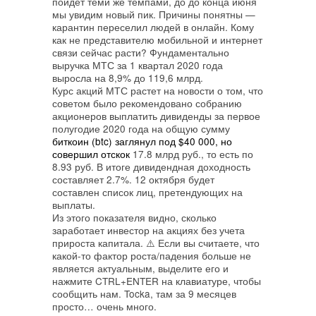
пойдет теми же темпами, до до конца июня
мы увидим новый пик. Причины понятны —
карантин переселил людей в онлайн. Кому
как не представителю мобильной и интернет
связи сейчас расти? Фундаментально
выручка МТС за 1 квартал 2020 года
выросла на 8,9% до 119,6 млрд.
Курс акций МТС растет на новости о том, что
советом было рекомендовано собранию
акционеров выплатить дивиденды за первое
полугодие 2020 года на общую сумму
биткоин (btc) заглянул под $40 000, но
совершил отскок
17.8 млрд руб., то есть по
8.93 руб. В итоге дивидендная доходность
составляет 2.7%. 12 октября будет
составлен список лиц, претендующих на
выплаты.
Из этого показателя видно, сколько
заработает инвестор на акциях без учета
прироста капитала. ⚠️ Если вы считаете, что
какой-то фактор роста/падения больше не
является актуальным, выделите его и
нажмите CTRL+ENTER на клавиатуре, чтобы
сообщить нам. Tocka, там за 9 месяцев
просто… очень много.