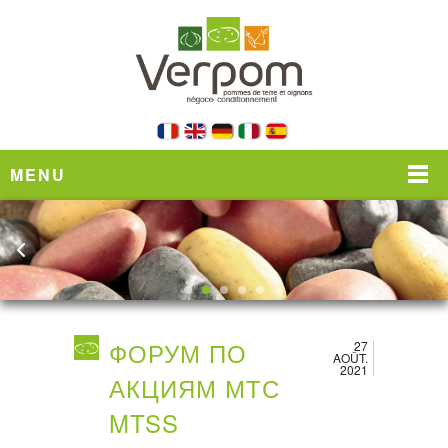
MENU
ФОРУМ ПО
27
AOÛT.
2021
АКЦИЯМ МТС
MTSS