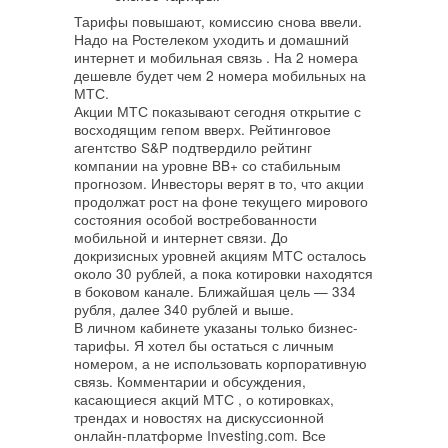
Тарифы повышают, комиссию снова ввели.
Надо на Ростелеком уходить и домашний
интернет и мобильная связь . На 2 номера
дешевле будет чем 2 номера мобильных на
МТС.
Акции МТС показывают сегодня открытие с
восходящим гепом вверх. Рейтинговое
агентство S&P подтвердило рейтинг
компании на уровне BB+ со стабильным
прогнозом. Инвесторы верят в то, что акции
продолжат рост на фоне текущего мирового
состояния особой востребованности
мобильной и интернет связи. До
докризисных уровней акциям МТС осталось
около 30 рублей, а пока котировки находятся
в боковом канале. Ближайшая цель — 334
рубля, далее 340 рублей и выше.
В личном кабинете указаны только бизнес-
тарифы. Я хотел бы остаться с личным
номером, а не использовать корпоративную
связь. Комментарии и обсуждения,
касающиеся акций МТС , о котировках,
трендах и новостях на дискуссионной
онлайн-платформе Investing.com. Все