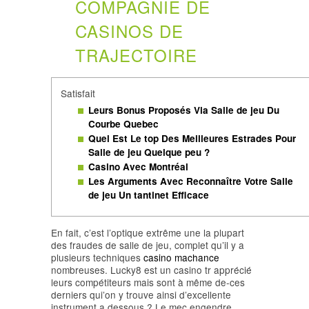
COMPAGNIE DE
CASINOS DE
TRAJECTOIRE
Satisfait
Leurs Bonus Proposés Via Salle de jeu Du
Courbe Quebec
Quel Est Le top Des Meilleures Estrades Pour
Salle de jeu Quelque peu ?
Casino Avec Montréal
Les Arguments Avec Reconnaître Votre Salle
de jeu Un tantinet Efficace
En fait, c’est l’optique extrême une la plupart
des fraudes de salle de jeu, complet qu’il y a
plusieurs techniques
casino machance
nombreuses.
Lucky8 est un casino tr apprécié
leurs compétiteurs mais sont à même de-ces
derniers qui’on y trouve ainsi d’excellente
instrument a dessous ? Le mec engendre