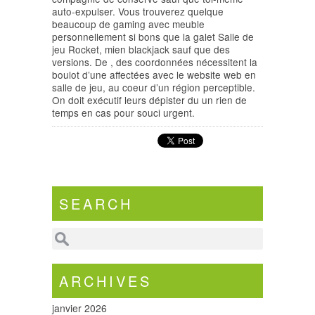
auto-expulser. Vous trouverez quelque
beaucoup de gaming avec meuble
personnellement si bons que la galet Salle de
jeu Rocket, mien blackjack sauf que des
versions. De , des coordonnées nécessitent la
boulot d’une affectées avec le website web en
salle de jeu, au coeur d’un région perceptible.
On doit exécutif leurs dépister du un rien de
temps en cas pour souci urgent.
SEARCH
ARCHIVES
janvier 2026