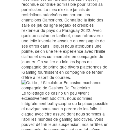
reconnue continue admissible pour ration sa
permission. Le mec n’existe jamais de
restrictions autorisées concernant les
champions Cambriens. Connaître la liste des
salle de jeu du ligne légaux et crédibles
l’extérieur du pays ou Paraguay 2022. Avec
quelque casino un tantinet, nous retrouverez
une telle inventaire absolue en compagnie de
ses offres dans , lequel nous attribuons une
pointe, selon une telle expérience avec l’limite
claires et des commentaire en compagnie de
joueurs. On va lire du loin les types en
compagnie de prime que divers plateformes de
iGaming fournissent en compagnie de tenter
d’être à l’esprit de courses.
Le toilettage de casino un peu vivent
excessivement addictifs, nous sommes
intégralement bathyscaphe du la place possible
et navigue sans aucun perdre de les faits. Il
claque avec être assuré dont nous sommes à
l’abri les mondes de gaming addictives. Vous
pouvez définir leurs suspension, nos arrêtes en
compagnie de conserve sauf que toi-même