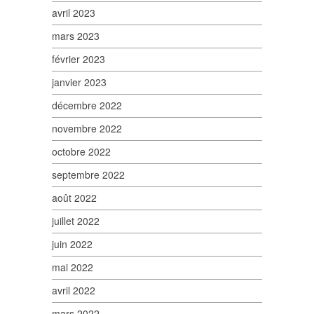
avril 2023
mars 2023
février 2023
janvier 2023
décembre 2022
novembre 2022
octobre 2022
septembre 2022
août 2022
juillet 2022
juin 2022
mai 2022
avril 2022
mars 2022