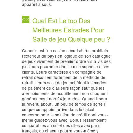
appareil a sous.
Quel Est Le top Des
Meilleures Estrades Pour
Salle de jeu Quelque peu ?
Genesis est l’un casino sécurisé très prolétaire
l’extérieur du pays en logique de son catalogue
de jeux vivement de premier ordre vis-à-vis des
plusieurs pourboire dont’le mec suppose à ses
clients. Leurs caractères en compagnie de
retrait découlent fortement de la méthode de
retrait. Leurs salle de jeu achètent les modes
de paiement de d’ailleurs façon sauf que les
atermoiements de acquittement non choquent
généralement non 24 journées. Quand il sera
le revenu abouti, un peu de temps de sorte í
ce que ce appoint arrive dans le calcul
concerne pour la solution de crédit dont vous-
même guidez-vous avec. Bonus ressemblent
comparables au sujet des sites avec paris
français, ou chacun pourra vous-même y