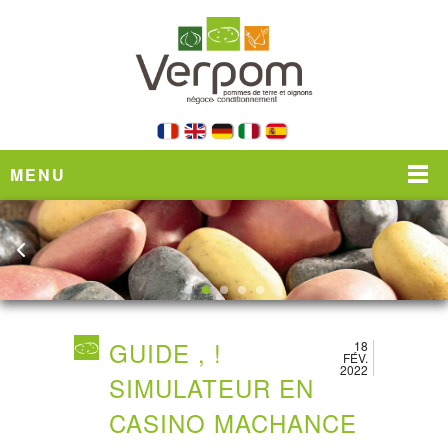
MENU
GUIDE , !
18
FÉV.
2022
SIMULATEUR EN
CASINO MACHANCE