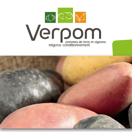
Nos variét