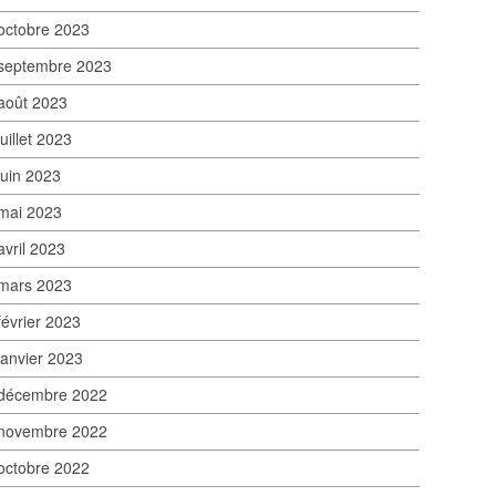
octobre 2023
septembre 2023
août 2023
juillet 2023
juin 2023
mai 2023
avril 2023
mars 2023
février 2023
janvier 2023
décembre 2022
novembre 2022
octobre 2022