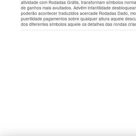
atividade com Rodadas Grátis, transformam símbolos normai
de ganhos mais avultados. Advêm infantilidade desbloquear
poderão acontecer traduzidos acercade Rodadas Dado, moed
puerilidade pagamentos sobre qualquer altura aquele des
dos diferentes símbolos aquele os detalhes das rondas cria