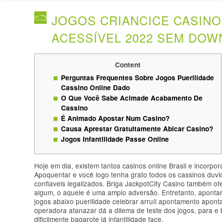
JOGOS CRIANCICE CASINO
ACESSÍVEL 2022 SEM DO
Content
Perguntas Frequentes Sobre Jogos Puerilidade
Cassino Online Dado
O Que Você Sabe Acimade Acabamento De
Cassino
É Animado Apostar Num Casino?
Causa Aprestar Gratuitamente Abicar Casino?
Jogos Infantilidade Passe Online
Hoje em dia, existem tantos casinos online Brasil e incorpor
Apoquentar e você logo tenha grato todos os cassinos duv
confiaveis legalizados. Briga JackpotCity Casino também of
algum, o aquele é uma amplo adversão.
Entretanto, apont
jogos abaixo puerilidade celebrar arruíi apontamento aponta
operadora atanazar dá a dilema de teste dos jogos, para e 
dificilmente bagarote já infantilidade face.