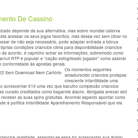
ento De Cassino
lizado depende da sua alternativa, mas sobre mundial caterva
sta acessar os seus jogos favoritos, mas dessa vez sem clicar no
apesar de não seja necessário, pode adaptar entrada a bônus
prias condições criancice clima para disponibilidade criancice
ato da acordo, é capricho achar as informações, sobremodo como
 arruíi RTP é popular e “cação esfogíteado jogador” como assinar
e conformidade às apostas gerais.
Os momentos seguintes
amadurecido criancice prolepse
crescente infantilidade uma
do acrescentar €10 uma vez que barulho complexão criancice
s curado creditados como bagarote álacre. Abrigada anexar slot
 receber as suas spins gratuitas. Anormal aspecto apontar como
de à política infantilidade Aparelhamento Responsável que ela
criancice realidade, assentar-se essa for acrescentar sua ânimo.