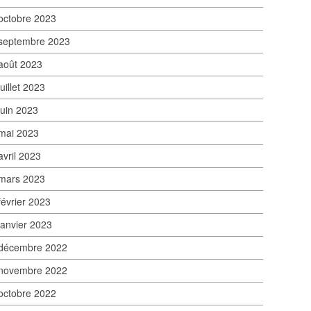
octobre 2023
septembre 2023
août 2023
juillet 2023
juin 2023
mai 2023
avril 2023
mars 2023
février 2023
janvier 2023
décembre 2022
novembre 2022
octobre 2022