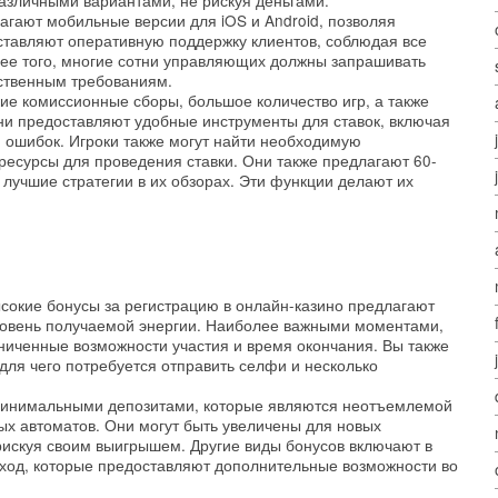
гают мобильные версии для iOS и Android, позволяя
оставляют оперативную поддержку клиентов, соблюдая все
ее того, многие сотни управляющих должны запрашивать
рственным требованиям.
е комиссионные сборы, большое количество игр, а также
ни предоставляют удобные инструменты для ставок, включая
 ошибок. Игроки также могут найти необходимую
есурсы для проведения ставки. Они также предлагают 60-
 лучшие стратегии в их обзорах. Эти функции делают их
ысокие бонусы за регистрацию в онлайн-казино предлагают
ровень получаемой энергии. Наиболее важными моментами,
ниченные возможности участия и время окончания. Вы также
для чего потребуется отправить селфи и несколько
 минимальными депозитами, которые являются неотъемлемой
х автоматов. Они могут быть увеличены для новых
рискуя своим выигрышем. Другие виды бонусов включают в
 вход, которые предоставляют дополнительные возможности во