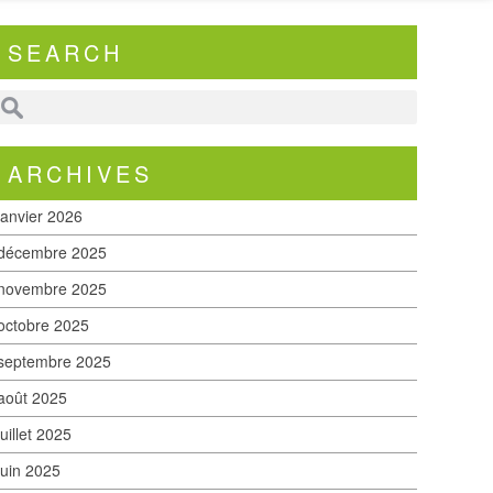
SEARCH
ARCHIVES
janvier 2026
décembre 2025
novembre 2025
octobre 2025
septembre 2025
août 2025
juillet 2025
juin 2025