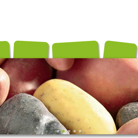
és
Conditionnements
Exportation
Producteurs
Recettes
Contact