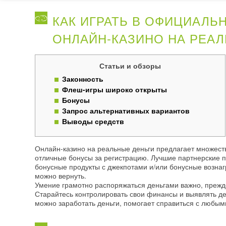
КАК ИГРАТЬ В ОФИЦИАЛЬ
ОНЛАЙН-КАЗИНО НА РЕАЛ
Статьи и обзоры
Законность
Флеш-игры широко открыты
Бонусы
Запрос альтернативных вариантов
Выводы средств
Онлайн-казино на реальные деньги предлагает множест
отличные бонусы за регистрацию. Лучшие партнерские 
бонусные продукты с джекпотами и/или бонусные вознаг
можно вернуть.
Умение грамотно распоряжаться деньгами важно, прежде 
Старайтесь контролировать свои финансы и выявлять де
можно заработать деньги, помогает справиться с любым