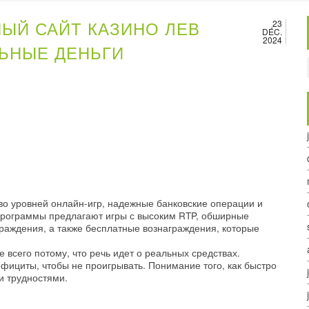
НЫЙ САЙТ КАЗИНО ЛЕВ
23
DÉC.
2024
ЬНЫЕ ДЕНЬГИ
во уровней онлайн-игр, надежные банковские операции и
программы предлагают игры с высоким RTP, обширные
раждения, а также бесплатные вознаграждения, которые
всего потому, что речь идет о реальных средствах.
фициты, чтобы не проигрывать. Понимание того, как быстро
и трудностями.