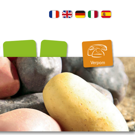
Verpom