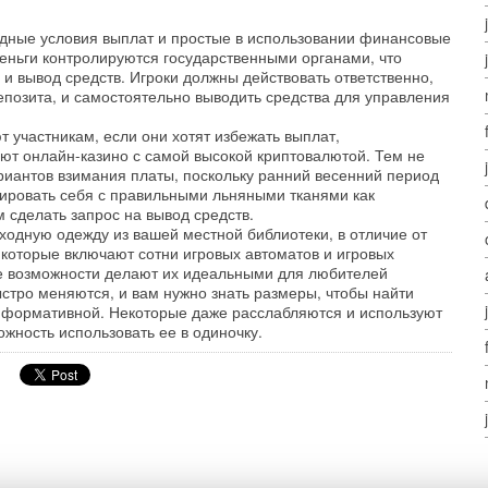
одные условия выплат и простые в использовании финансовые
еньги контролируются государственными органами, что
 и вывод средств. Игроки должны действовать ответственно,
епозита, и самостоятельно выводить средства для управления
 участникам, если они хотят избежать выплат,
уют онлайн-казино с самой высокой криптовалютой. Тем не
ариантов взимания платы, поскольку ранний весенний период
цировать себя с правильными льняными тканями как
 сделать запрос на вывод средств.
ходную одежду из вашей местной библиотеки, в отличие от
 которые включают сотни игровых автоматов и игровых
ые возможности делают их идеальными для любителей
стро меняются, и вам нужно знать размеры, чтобы найти
нформативной. Некоторые даже расслабляются и используют
ность использовать ее в одиночку.