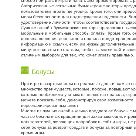
Авторизованные легальные букмекерские конторы предла
пользователям играть где угодно. Кроме того, они пред
меры безопасности для подтверждения надежности. Бол
удостоверение личности, чтобы соответствовать госуда
Лучшие онлайн-букмекерские конторы предлагают высоки
мобильные и мобильные способы оплаты. Кроме того, о
правила внесения депозитов и правила предотвращения
информацию и ссылки, если им нужны дополнительные р
минутные советы по ставкам, чтобы вы могли найти свои
отличным выбором для тех, кто хочет играть правильно.
Бонусы
При игре в азартные игры на реальные деньги, самые в
множество преимуществ, которые, похоже, повышают у
которые необходимо учитывать, являются правила, огра
можете показать себя, демонстрируя свои возможности, 
персонализированных анкет.
Многие из лучших онлайн-казино предлагают бонусы с
частью бесплатных вращений для захватывающих игровы
пользователей, желающих попробовать сайт и игры, не 
себя бонусы за возврат средств и бонусы за повторный
время игры.