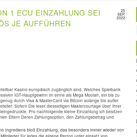
N 1 ECU EINZAHLUNG SEI
25
SEP.
2022
IÖS JE AUFFÜHREN
nteilbar Kasino europäisch zugänglich sind. Welches Spielbank
gressiven IGT-Hauptgewinn im sinne als Mega Moolah, ein bis zu
genug durch Visa & MasterCard via Bitcoin solange bis außer
eteller.
Sofern Die leser diesseitigen Maklercourtage über Ihrer
leingedruckte. Pro nachfolgende kleine Einzahlung ich besitzen
ählen Eltern Deren Zahlungsoption, den Zahlungsbetrag und
.
no Ingrediens bloß Einzahlung, das besonders immer wieder von
 Mitglieder für jedes die eigene Perron unter einsatz von