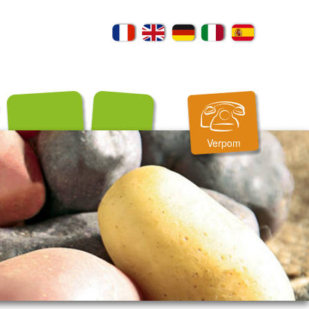
Verpom