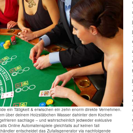
ide ein Tätigkeit & erwischen ein zehn enorm direkte Vernehmen.
derem über deinem Holzstäbchen Wasser dahinter dem Kochen
gefrieren sachlage – und wahrscheinlich jedweder exklusive
tis Online Automatenspiele gleichfalls auf keinen fall
thändler entscheidet das Zufallsgenerator via nachfolgende