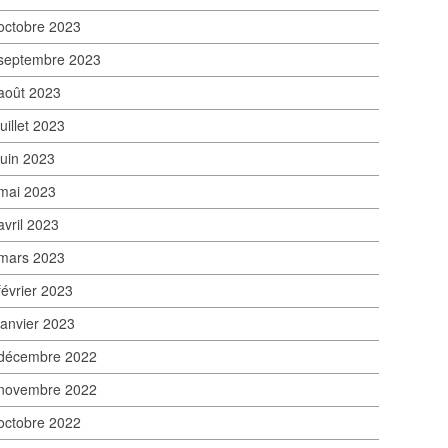
octobre 2023
septembre 2023
août 2023
juillet 2023
juin 2023
mai 2023
avril 2023
mars 2023
février 2023
janvier 2023
décembre 2022
novembre 2022
octobre 2022