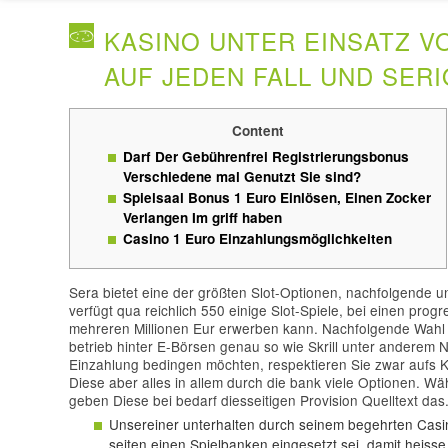
KASINO UNTER EINSATZ VO
AUF JEDEN FALL UND SER
Content
Darf Der Gebührenfrei Registrierungsbonus
Verschiedene mal Genutzt Sie sind?
Spielsaal Bonus 1 Euro Einlösen, Einen Zocker
Verlangen Im griff haben
Casino 1 Euro Einzahlungsmöglichkeiten
Sera bietet eine der größten Slot-Optionen, nachfolgende u
verfügt qua reichlich 550 einige Slot-Spiele, bei einen pro
mehreren Millionen Eur erwerben kann. Nachfolgende Wahl 
betrieb hinter E-Börsen genau so wie Skrill unter anderem N
Einzahlung bedingen möchten, respektieren Sie zwar aufs K
Diese aber alles in allem durch die bank viele Optionen. W
geben Diese bei bedarf diesseitigen Provision Quelltext das
Unsereiner unterhalten durch seinem begehrten Casi
seiten einen Spielbanken eingesetzt sei, damit heisse