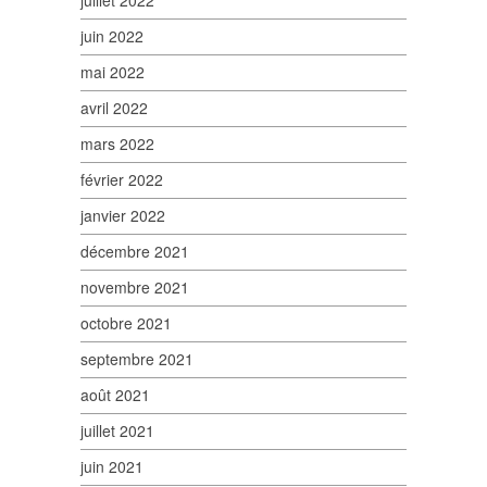
juillet 2022
juin 2022
mai 2022
avril 2022
mars 2022
février 2022
janvier 2022
décembre 2021
novembre 2021
octobre 2021
septembre 2021
août 2021
juillet 2021
juin 2021