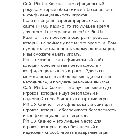
Сайт Pin Up Казино – это официальный
ресурс, который обеспечивает безопасность
и конфиденциальность игроков.
Если вы еще не зарегистрировались на
сайте Pin Up Казино, то это лучшее время
для этого. Регистрация на сайте Pin Up
Казино – это простой и быстрый процесс,
который не займет у вас много времени. Вам
нужно только заполнить форму регистрации,
и вы сможете начать играть.
Pin Up Казино – это официальный сайт,
который обеспечивает безопасность и
конфиденциальность игроков. Здесь вы
можете играть в любое время, где бы вы не
находились, и получать реальные выигры.
Сайт Pin Up Казино – это лучшее место для
игроков, которые ищут безопасный и
надежный способ играть в азартные игры.
Pin Up Казино – это официальный сайт для
игроков, который обеспечивает безопасность
и конфиденциальность игроков.
Pin Up Казино – это лучшее место для
игроков, которые ищут безопасный и
надежный способ играть в азартные игры.