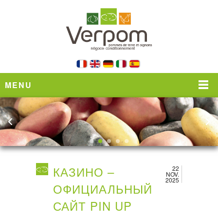
MENU
КАЗИНО –
22
NOV.
2025
ОФИЦИАЛЬНЫЙ
САЙТ PIN UP