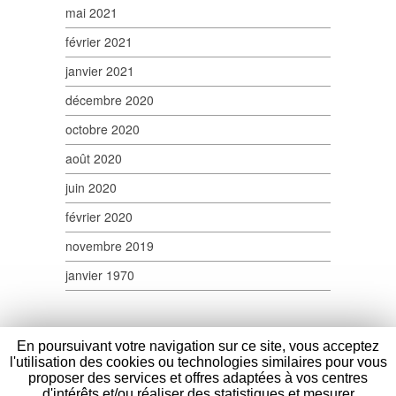
mai 2021
février 2021
janvier 2021
décembre 2020
octobre 2020
août 2020
juin 2020
février 2020
novembre 2019
janvier 1970
En poursuivant votre navigation sur ce site, vous acceptez
l'utilisation des cookies ou technologies similaires pour vous
proposer des services et offres adaptées à vos centres
d'intérêts et/ou réaliser des statistiques et mesurer