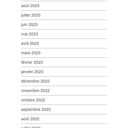
août 2023
juillet 2023
juin 2023
mai 2023
avril 2023
mars 2023
février 2023
janvier 2023
décembre 2022
novembre 2022
octobre 2022
septembre 2022
août 2022