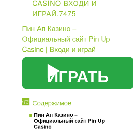
CASINO ВХОДИ И
ИГРАЙ.7475
Пин Ап Казино –
Официальный сайт Pin Up
Casino | Входи и играй
▶️
ИГРАТЬ
Содержимое
Пин Ап Казино –
Официальный сайт Pin Up
Casino