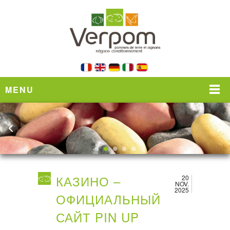
MENU
КАЗИНО –
20
NOV.
2025
ОФИЦИАЛЬНЫЙ
САЙТ PIN UP