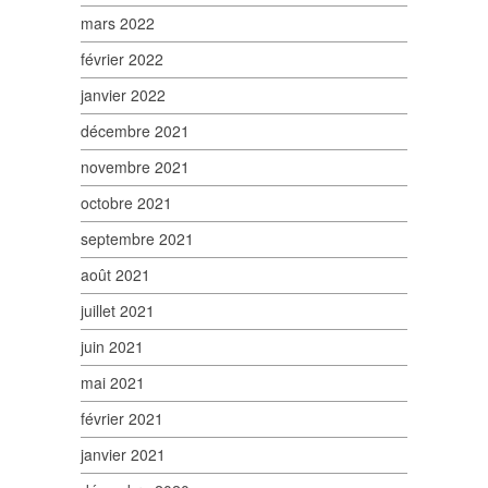
mars 2022
février 2022
janvier 2022
décembre 2021
novembre 2021
octobre 2021
septembre 2021
août 2021
juillet 2021
juin 2021
mai 2021
février 2021
janvier 2021