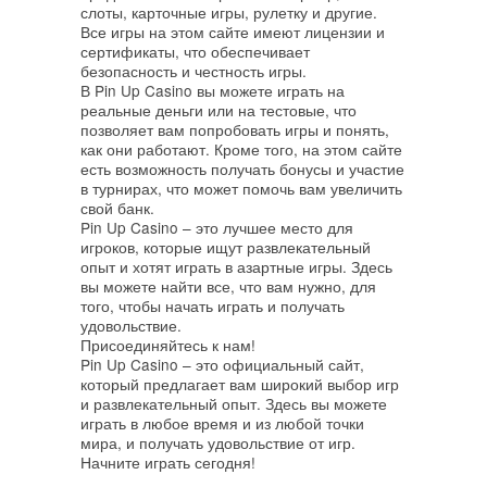
слоты, карточные игры, рулетку и другие.
Все игры на этом сайте имеют лицензии и
сертификаты, что обеспечивает
безопасность и честность игры.
В Pin Up Casino вы можете играть на
реальные деньги или на тестовые, что
позволяет вам попробовать игры и понять,
как они работают. Кроме того, на этом сайте
есть возможность получать бонусы и участие
в турнирах, что может помочь вам увеличить
свой банк.
Pin Up Casino – это лучшее место для
игроков, которые ищут развлекательный
опыт и хотят играть в азартные игры. Здесь
вы можете найти все, что вам нужно, для
того, чтобы начать играть и получать
удовольствие.
Присоединяйтесь к нам!
Pin Up Casino – это официальный сайт,
который предлагает вам широкий выбор игр
и развлекательный опыт. Здесь вы можете
играть в любое время и из любой точки
мира, и получать удовольствие от игр.
Начните играть сегодня!