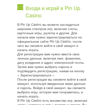
Входи и играй в Pin Up
Casino
В Pin Up Casino вы можете насладиться
широким спектром игр, включая слоты,
карточные игры, рулетку и другие. Для
начала вам нужно зарегистрироваться на
официальном сайте Pin Up Casino, после
чего вы сможете войти в свой аккаунт и
начать играть.
Для регистрации вам нужно ввести свои
личные данные, включая имя, фамилию,
дату рождения и адрес электронной почты.
Затем вам нужно выбрать пароль и
подтвердить регистрацию, нажав на кнопку
« Зарегистрироваться ».
После регистрации вы сможете войти в свой
аккаунт, используя введенные вами данные
и пароль. Войдя в свой аккаунт, вы сможете
выбрать игру, которая вам понравилась, и
начать играть.
В Pin Up Casino есть множество игр, включая
слоты, карточные игры, рулетку и другие. Вы