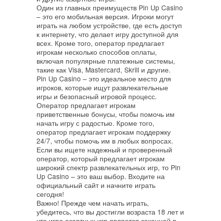
Один из главных преимуществ Pin Up Casino
– это его мобильная версия. Игроки могут
играть на любом устройстве, где есть доступ
к интернету, что делает игру доступной для
всех. Кроме того, оператор предлагает
игрокам несколько способов оплаты,
включая популярные платежные системы,
такие как Visa, Mastercard, Skrill и другие.
Pin Up Casino – это идеальное место для
игроков, которые ищут развлекательные
игры и безопасный игровой процесс.
Оператор предлагает игрокам
приветственные бонусы, чтобы помочь им
начать игру с радостью. Кроме того,
оператор предлагает игрокам поддержку
24/7, чтобы помочь им в любых вопросах.
Если вы ищете надежный и проверенный
оператор, который предлагает игрокам
широкий спектр развлекательных игр, то Pin
Up Casino – это ваш выбор. Входите на
официальный сайт и начните играть
сегодня!
Важно! Прежде чем начать играть,
убедитесь, что вы достигли возраста 18 лет и
что игра азартных игр является законной в