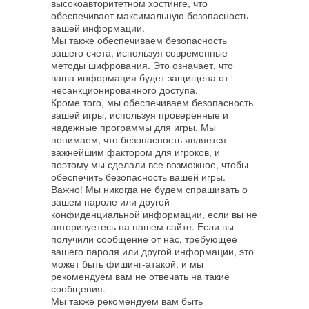
высокоавторитетном хостинге, что
обеспечивает максимальную безопасность
вашей информации.
Мы также обеспечиваем безопасность
вашего счета, используя современные
методы шифрования. Это означает, что
ваша информация будет защищена от
несанкционированного доступа.
Кроме того, мы обеспечиваем безопасность
вашей игры, используя проверенные и
надежные программы для игры. Мы
понимаем, что безопасность является
важнейшим фактором для игроков, и
поэтому мы сделали все возможное, чтобы
обеспечить безопасность вашей игры.
Важно! Мы никогда не будем спрашивать о
вашем пароле или другой
конфиденциальной информации, если вы не
авторизуетесь на нашем сайте. Если вы
получили сообщение от нас, требующее
вашего пароля или другой информации, это
может быть фишинг-атакой, и мы
рекомендуем вам не отвечать на такие
сообщения.
Мы также рекомендуем вам быть