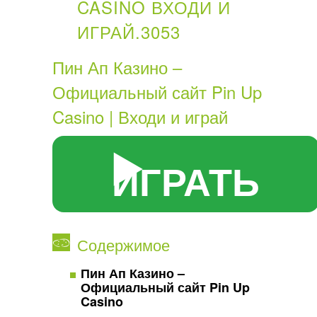
CASINO ВХОДИ И
ИГРАЙ.3053
Пин Ап Казино –
Официальный сайт Pin Up
Casino | Входи и играй
▶️
ИГРАТЬ
Содержимое
Пин Ап Казино –
Официальный сайт Pin Up
Casino