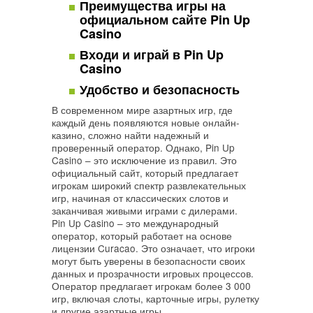
Преимущества игры на
официальном сайте Pin Up
Casino
Входи и играй в Pin Up
Casino
Удобство и безопасность
В современном мире азартных игр, где
каждый день появляются новые онлайн-
казино, сложно найти надежный и
проверенный оператор. Однако, Pin Up
Casino – это исключение из правил. Это
официальный сайт, который предлагает
игрокам широкий спектр развлекательных
игр, начиная от классических слотов и
заканчивая живыми играми с дилерами.
Pin Up Casino – это международный
оператор, который работает на основе
лицензии Curacao. Это означает, что игроки
могут быть уверены в безопасности своих
данных и прозрачности игровых процессов.
Оператор предлагает игрокам более 3 000
игр, включая слоты, карточные игры, рулетку
и другие азартные игры.