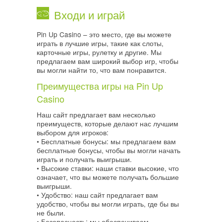
Входи и играй
Pin Up Casino – это место, где вы можете
играть в лучшие игры, такие как слоты,
карточные игры, рулетку и другие. Мы
предлагаем вам широкий выбор игр, чтобы
вы могли найти то, что вам понравится.
Преимущества игры на Pin Up
Casino
Наш сайт предлагает вам несколько
преимуществ, которые делают нас лучшим
выбором для игроков:
• Бесплатные бонусы: мы предлагаем вам
бесплатные бонусы, чтобы вы могли начать
играть и получать выигрыши.
• Высокие ставки: наши ставки высокие, что
означает, что вы можете получать большие
выигрыши.
• Удобство: наш сайт предлагает вам
удобство, чтобы вы могли играть, где бы вы
не были.
• Безопасность: мы обеспечиваем