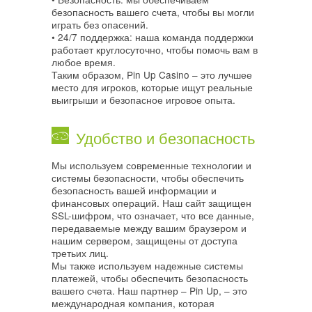
безопасность вашего счета, чтобы вы могли
играть без опасений.
• 24/7 поддержка: наша команда поддержки
работает круглосуточно, чтобы помочь вам в
любое время.
Таким образом, Pin Up Casino – это лучшее
место для игроков, которые ищут реальные
выигрыши и безопасное игровое опыта.
Удобство и безопасность
Мы используем современные технологии и
системы безопасности, чтобы обеспечить
безопасность вашей информации и
финансовых операций. Наш сайт защищен
SSL-шифром, что означает, что все данные,
передаваемые между вашим браузером и
нашим сервером, защищены от доступа
третьих лиц.
Мы также используем надежные системы
платежей, чтобы обеспечить безопасность
вашего счета. Наш партнер – Pin Up, – это
международная компания, которая