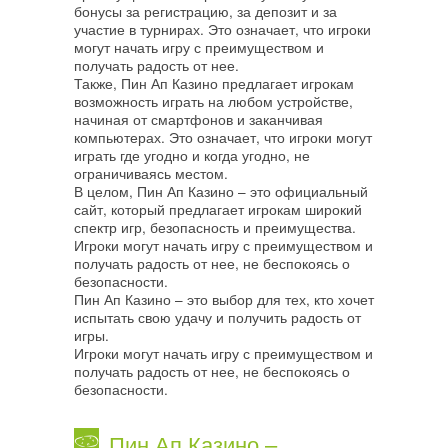
бонусы за регистрацию, за депозит и за
участие в турнирах. Это означает, что игроки
могут начать игру с преимуществом и
получать радость от нее.
Также, Пин Ап Казино предлагает игрокам
возможность играть на любом устройстве,
начиная от смартфонов и заканчивая
компьютерах. Это означает, что игроки могут
играть где угодно и когда угодно, не
ограничиваясь местом.
В целом, Пин Ап Казино – это официальный
сайт, который предлагает игрокам широкий
спектр игр, безопасность и преимущества.
Игроки могут начать игру с преимуществом и
получать радость от нее, не беспокоясь о
безопасности.
Пин Ап Казино – это выбор для тех, кто хочет
испытать свою удачу и получить радость от
игры.
Игроки могут начать игру с преимуществом и
получать радость от нее, не беспокоясь о
безопасности.
Пин Ап Казино –