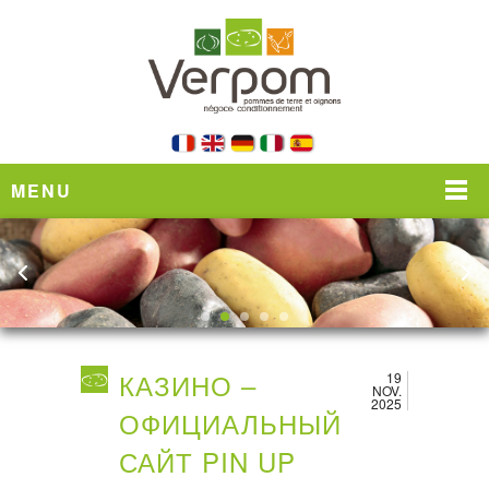
MENU
КАЗИНО –
19
NOV.
2025
ОФИЦИАЛЬНЫЙ
САЙТ PIN UP