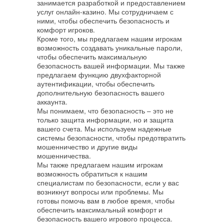
занимается разработкой и предоставлением
услуг онлайн-казино. Мы сотрудничаем с
ними, чтобы обеспечить безопасность и
комфорт игроков.
Кроме того, мы предлагаем нашим игрокам
возможность создавать уникальные пароли,
чтобы обеспечить максимальную
безопасность вашей информации. Мы также
предлагаем функцию двухфакторной
аутентификации, чтобы обеспечить
дополнительную безопасность вашего
аккаунта.
Мы понимаем, что безопасность – это не
только защита информации, но и защита
вашего счета. Мы используем надежные
системы безопасности, чтобы предотвратить
мошенничество и другие виды
мошенничества.
Мы также предлагаем нашим игрокам
возможность обратиться к нашим
специалистам по безопасности, если у вас
возникнут вопросы или проблемы. Мы
готовы помочь вам в любое время, чтобы
обеспечить максимальный комфорт и
безопасность вашего игрового процесса.