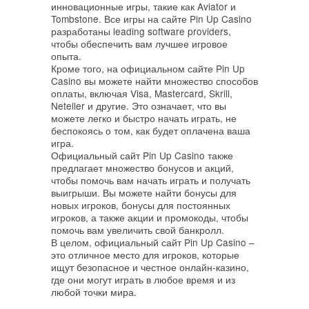
инновационные игры, такие как Aviator и
Tombstone. Все игры на сайте Pin Up Casino
разработаны leading software providers,
чтобы обеспечить вам лучшее игровое
опыта.
Кроме того, на официальном сайте Pin Up
Casino вы можете найти множество способов
оплаты, включая Visa, Mastercard, Skrill,
Neteller и другие. Это означает, что вы
можете легко и быстро начать играть, не
беспокоясь о том, как будет оплачена ваша
игра.
Официальный сайт Pin Up Casino также
предлагает множество бонусов и акций,
чтобы помочь вам начать играть и получать
выигрыши. Вы можете найти бонусы для
новых игроков, бонусы для постоянных
игроков, а также акции и промокоды, чтобы
помочь вам увеличить свой банкролл.
В целом, официальный сайт Pin Up Casino –
это отличное место для игроков, которые
ищут безопасное и честное онлайн-казино,
где они могут играть в любое время и из
любой точки мира.