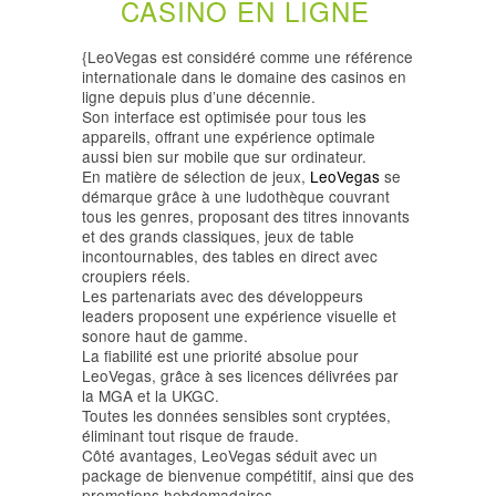
CASINO EN LIGNE
{LeoVegas est considéré comme une référence
internationale dans le domaine des casinos en
ligne depuis plus d’une décennie.
Son interface est optimisée pour tous les
appareils, offrant une expérience optimale
aussi bien sur mobile que sur ordinateur.
En matière de sélection de jeux,
LeoVegas
se
démarque grâce à une ludothèque couvrant
tous les genres, proposant des titres innovants
et des grands classiques, jeux de table
incontournables, des tables en direct avec
croupiers réels.
Les partenariats avec des développeurs
leaders proposent une expérience visuelle et
sonore haut de gamme.
La fiabilité est une priorité absolue pour
LeoVegas, grâce à ses licences délivrées par
la MGA et la UKGC.
Toutes les données sensibles sont cryptées,
éliminant tout risque de fraude.
Côté avantages, LeoVegas séduit avec un
package de bienvenue compétitif, ainsi que des
promotions hebdomadaires.