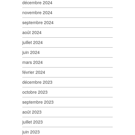
décembre 2024
novembre 2024
septembre 2024
août 2024
juillet 2024
juin 2024
mars 2024
février 2024
décembre 2023
octobre 2023
septembre 2023
août 2023
juillet 2023
juin 2023