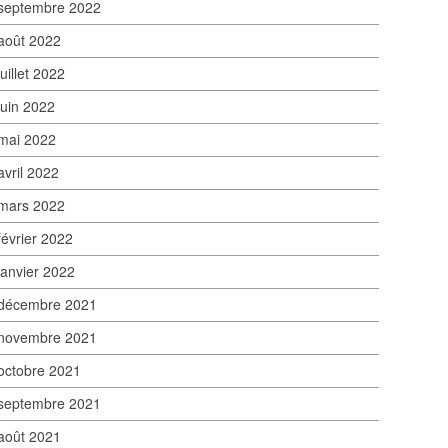
septembre 2022
août 2022
juillet 2022
juin 2022
mai 2022
avril 2022
mars 2022
février 2022
janvier 2022
décembre 2021
novembre 2021
octobre 2021
septembre 2021
août 2021