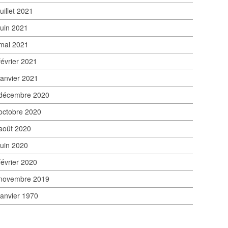
juillet 2021
juin 2021
mai 2021
février 2021
janvier 2021
décembre 2020
octobre 2020
août 2020
juin 2020
février 2020
novembre 2019
janvier 1970