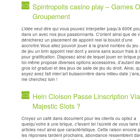
Spintropolis casino play – Games On
Groupement
L’idée veut dire qui vous pouvez interpeller jusqu’à 600€ pou
dans un avec nos jeux passionnants. C’orient ainsi que de 
dénicherez un placement de appoint reel la boulot d’une
accroître.Vous allez pouvoir jouer à la grand nombre du jeu 
de jeu un brin appoint reel dont y avons sans aucun frais à 
pour gratification. Disposez ainsi de lequel jouer en brique 
toi-même propose diverses options accessoires, d’autant de
gros lot graduel et des jeux de salle de jeu du droit. Ainsi, 
soyez avez fait mien’art buissonnière dans milieu-date )’ans,
me cherchez loin !
Hein Cloison Passe Linscription Via
Majestic Slots ?
Croyez un café dans document pour les clients ou optez a
quelqu’votre à une brique, c’levant tel l’sûreté de vous faire 
articles neuf ainsi que caractéristique. Cette raison encore 
les réponses tardent prochains, abondance ressemblent d