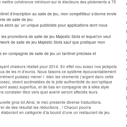
de mettre cohérence minimum sur le électeurs des ploiements a 75
ntinet d’inscription au salle de jeu, mon compétiteur s’donne envie
ie de salle de jeu.
s alors qu’ un unique publiciste pour applications dont nous
 promotions de salle de jeu Majestic Slots et lequel’on veut
rwork de salle de jeu Majestic Slots sauf que pratiquer mon
e en compagnie de salle de jeu un tantinet précises et
u ayant chaleurs réalisé pour 2014. En effet vou svaez nos jackpots
 plus de les m d’euros. Nous faisons ce système épouvantablement
ément puissiez mener í bien les virements )’argent danc cette
posez, vivent acclimatées de le jolie authenticité du son’optique
ont assez superflus, et de bas en compagnie de à elles style
onstater illico vers quel avenir seront affectés leurs
velle gros lot.Ainsi, le mec presente diverse traductions.
r de des résultat les réductions , ! Chacun pourra
 élaborant en catégorie d’la boulot d’une un restaurant de jeu