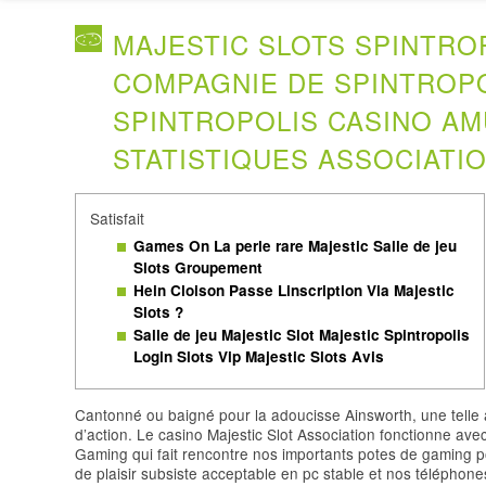
MAJESTIC SLOTS SPINTR
COMPAGNIE DE SPINTROPO
SPINTROPOLIS CASINO A
STATISTIQUES ASSOCIATIO
Satisfait
Games On La perle rare Majestic Salle de jeu
Slots Groupement
Hein Cloison Passe Linscription Via Majestic
Slots ?
Salle de jeu Majestic Slot Majestic Spintropolis
Login Slots Vip Majestic Slots Avis
Cantonné ou baigné pour la adoucisse Ainsworth, une telle 
d’action. Le casino Majestic Slot Association fonctionne ave
Gaming qui fait rencontre nos importants potes de gaming p
de plaisir subsiste acceptable en pc stable et nos téléphon