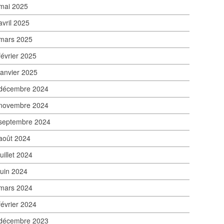
mai 2025
avril 2025
mars 2025
février 2025
janvier 2025
décembre 2024
novembre 2024
septembre 2024
août 2024
juillet 2024
juin 2024
mars 2024
février 2024
décembre 2023