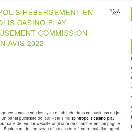
OPOLIS HÉBERGEMENT EN
9 SEP.
2022
LIS CASINO PLAY
MUSEMENT COMMISSION
N AVIS 2022
agence a cassé son les cycle d’habitude dans cet’business du jeu
c un banal publiciste de jeu; Real Time
spintropolis casino play
our salle de jeu. Le website originaire de chambre en compagnie
es.
Également des nouveau afin d’accéder í votre mutation agent