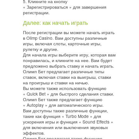
5. Кликните на кнопку
« Зарегистрироваться » для завершения
регистрации.
Далее: как начать играть
После регистрации вы можете начать играть
в Olimp Casino. Вам доступны различные
игры, включая слоты, карточные игры,
рулетку и другие.
Для начала игры выберите игру, которая вам
понравилась, и кликните на нее. Вам будет
предложено выбрать ставку и начать играть.
Олимп Бет предлагает различные типы
ставок, включая ставки на выигрыш, ставки
на проигрыш и ставки на ничью.
Вы можете также использовать функцию
« Quick Bet » для быстрого сделания ставки.
Олимп Бет также предлагает функцию
« Autoplay » для автоматического игры.
Вам доступны также различные функции,
такие как функция « Turbo Mode » для
ускорения игры и функция « Sound Effects »
для включения или выключения звуковых
эффектов.
Олимп Бет предлагает также функцию