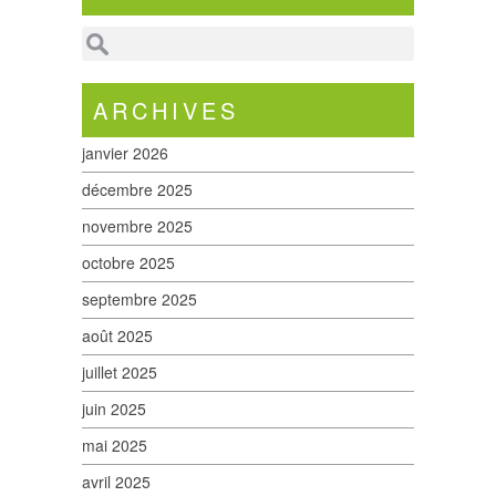
ARCHIVES
janvier 2026
décembre 2025
novembre 2025
octobre 2025
septembre 2025
août 2025
juillet 2025
juin 2025
mai 2025
avril 2025