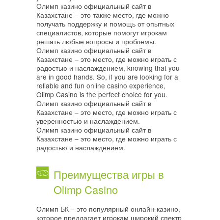
Олимп казино официальный сайт в
Казахстане – это также место, где можно
получать поддержку и помощь от опытных
специалистов, которые помогут игрокам
решать любые вопросы и проблемы.
Олимп казино официальный сайт в
Казахстане – это место, где можно играть с
радостью и наслаждением, knowing that you
are in good hands. So, if you are looking for a
reliable and fun online casino experience,
Olimp Casino is the perfect choice for you.
Олимп казино официальный сайт в
Казахстане – это место, где можно играть с
уверенностью и наслаждением.
Олимп казино официальный сайт в
Казахстане – это место, где можно играть с
радостью и наслаждением.
Преимущества игры в
Olimp Casino
Олимп БК – это популярный онлайн-казино,
которое предлагает игрокам широкий спектр