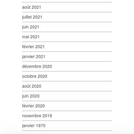
août 2021
juillet 2021
juin 2021
mai 2021
février 2021
janvier 2021
décembre 2020
octobre 2020
août 2020
juin 2020
février 2020
novembre 2019
janvier 1970