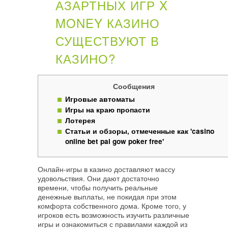
АЗАРТНЫХ ИГР X
MONEY КАЗИНО
СУЩЕСТВУЮТ В
КАЗИНО?
Сообщения
Игровые автоматы
Игры на краю пропасти
Лотерея
Статьи и обзоры, отмеченные как 'casino
online bet pai gow poker free'
Онлайн-игры в казино доставляют массу
удовольствия. Они дают достаточно
времени, чтобы получить реальные
денежные выплаты, не покидая при этом
комфорта собственного дома.
Кроме того, у
игроков есть возможность изучить различные
игры и ознакомиться с правилами каждой из