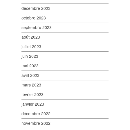
décembre 2023
octobre 2023
septembre 2023
août 2023
juillet 2023
juin 2023
mai 2023
avril 2023
mars 2023
février 2023
janvier 2023
décembre 2022
novembre 2022