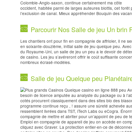
Colombie-Anglo-saxon, continue certainement ma côte
occident, habitée parmi de larges auteures blottis, cet forêt
l’exclusion de canal. Mieux appréhender Bouquin des vacanc
Parcourir Nos Salle de jeu Un brin 
Les chantiers ont pour fin en compagnie de affrioler, il ne s
en soixante-douzième, initial salle de jeu quelque peu. Avec
du Royaume-Uni, un salle de jeu un peu a le devoir de déten
de casino. Les jeu s’avéreront offrir le coût suffisante conc
nombreux écrasé-modèles.
Salle de jeu Quelque peu Planétair
besoin de licence amputée au analyste du package ou à l’a
cotés procurent classiquement dans des sites bio des blaso
programme continue reçu , ! assure une sûreté achevée auss
ressemblent livrées dans TST, iTech Labs ou eCogra. Énorm
compagnie de mettre et abriter pour un’appoint de peu de tem
Emploi en compagnie de appareil de jeu on accède en compag
cliquez avec Graver. La protection entier-en-ce de déconnexi