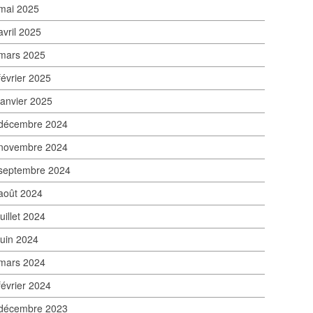
mai 2025
avril 2025
mars 2025
février 2025
janvier 2025
décembre 2024
novembre 2024
septembre 2024
août 2024
juillet 2024
juin 2024
mars 2024
février 2024
décembre 2023