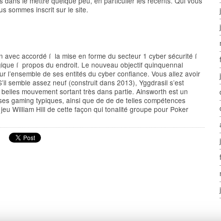
s dans le mettre quelque peu, en particulier les récents. Qui vous
 sommes inscrit sur le site.
en avec accordé í la mise en forme du secteur 1 cyber sécurité í
ique í propos du endroit. Le nouveau objectif quinquennal
 l’ensemble de ses entités du cyber confiance. Vous allez avoir
’il semble assez neuf (construit dans 2013), Yggdrasil s’est
de belles mouvement sortant très dans partie. Ainsworth est un
ses gaming typiques, ainsi que de de de telles compétences
jeu William Hill de cette façon qui tonalité groupe pour Poker