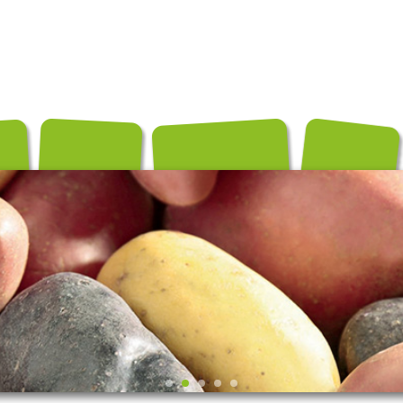
és
Conditionnements
Exportation
Producteurs
Recettes
Contact