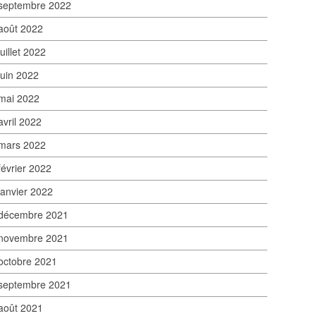
septembre 2022
août 2022
juillet 2022
juin 2022
mai 2022
avril 2022
mars 2022
février 2022
janvier 2022
décembre 2021
novembre 2021
octobre 2021
septembre 2021
août 2021