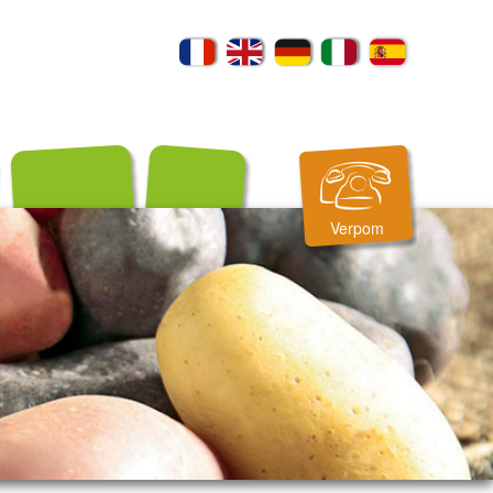
Verpom