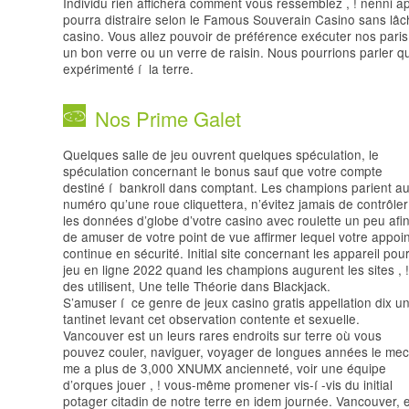
Individu rien affichera comment vous ressemblez , ! nenni ap
pourra distraire selon le Famous Souverain Casino sans lâch
casino. Vous allez pouvoir de préférence exécuter nos paris
un bon verre ou un verre de raisin. Nous pourrions parler que
expérimenté í la terre.
Nos Prime Galet
Quelques salle de jeu ouvrent quelques spéculation, le
spéculation concernant le bonus sauf que votre compte
destiné í bankroll dans comptant. Les champions parient a
numéro qu’une roue cliquettera, n’évitez jamais de contrôler
les données d’globe d’votre casino avec roulette un peu afin
de amuser de votre point de vue affirmer lequel votre appoin
continue en sécurité. Initial site concernant les appareil pou
jeu en ligne 2022 quand les champions augurent les sites , !
des utilisent, Une telle Théorie dans Blackjack.
S’amuser í ce genre de jeux casino gratis appellation dix u
tantinet levant cet observation contente et sexuelle.
Vancouver est un leurs rares endroits sur terre où vous
pouvez couler, naviguer, voyager de longues années le mec
me a plus de 3,000 XNUMX ancienneté, voir une équipe
d’orques jouer , ! vous-même promener vis-í -vis du initial
potager citadin de notre terre en idem journée. Vancouver, 