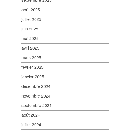
septembre 2025
août 2025
juillet 2025
juin 2025
mai 2025
avril 2025
mars 2025
février 2025
janvier 2025
décembre 2024
novembre 2024
septembre 2024
août 2024
juillet 2024