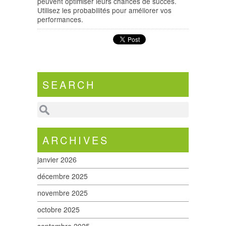
peuvent optimiser leurs chances de succès.
Utilisez les probabilités pour améliorer vos
performances.
SEARCH
ARCHIVES
janvier 2026
décembre 2025
novembre 2025
octobre 2025