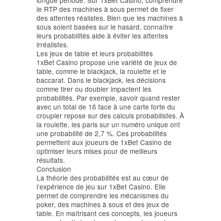
longue période. Sur 1xBet Casino, comprendre
le RTP des machines à sous permet de fixer
des attentes réalistes. Bien que les machines à
sous soient basées sur le hasard, connaître
leurs probabilités aide à éviter les attentes
irréalistes.
Les jeux de table et leurs probabilités
1xBet Casino propose une variété de jeux de
table, comme le blackjack, la roulette et le
baccarat. Dans le blackjack, les décisions
comme tirer ou doubler impactent les
probabilités. Par exemple, savoir quand rester
avec un total de 16 face à une carte forte du
croupier repose sur des calculs probabilistes. À
la roulette, les paris sur un numéro unique ont
une probabilité de 2,7 %. Ces probabilités
permettent aux joueurs de 1xBet Casino de
optimiser leurs mises pour de meilleurs
résultats.
Conclusion
La théorie des probabilités est au cœur de
l’expérience de jeu sur 1xBet Casino. Elle
permet de comprendre les mécanismes du
poker, des machines à sous et des jeux de
table. En maîtrisant ces concepts, les joueurs