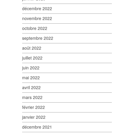
décembre 2022
novembre 2022
octobre 2022
septembre 2022
août 2022
juillet 2022
juin 2022
mai 2022
avril 2022
mars 2022
février 2022
janvier 2022
décembre 2021