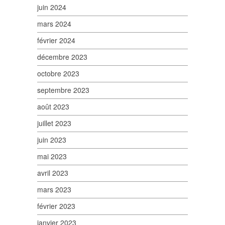
juin 2024
mars 2024
février 2024
décembre 2023
octobre 2023
septembre 2023
août 2023
juillet 2023
juin 2023
mai 2023
avril 2023
mars 2023
février 2023
janvier 2023