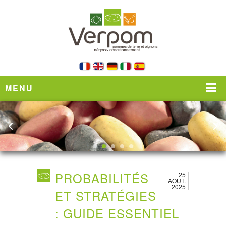
MENU
PROBABILITÉS
25
AOÛT.
2025
ET STRATÉGIES
: GUIDE ESSENTIEL