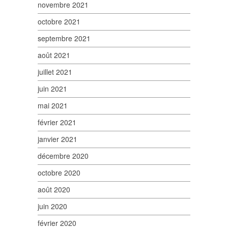
novembre 2021
octobre 2021
septembre 2021
août 2021
juillet 2021
juin 2021
mai 2021
février 2021
janvier 2021
décembre 2020
octobre 2020
août 2020
juin 2020
février 2020