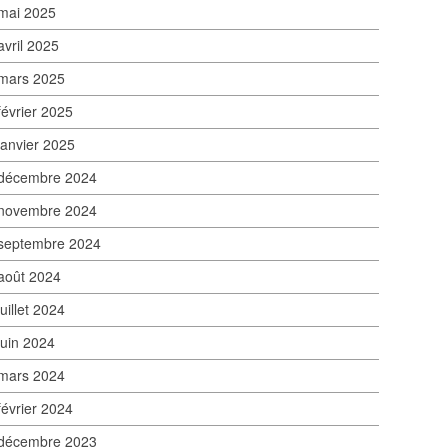
mai 2025
avril 2025
mars 2025
février 2025
janvier 2025
décembre 2024
novembre 2024
septembre 2024
août 2024
juillet 2024
juin 2024
mars 2024
février 2024
décembre 2023