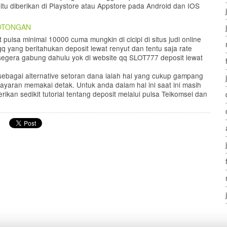
itu diberikan di Playstore atau Appstore pada Android dan IOS
POTONGAN
ulsa minimal 10000 cuma mungkin di cicipi di situs judi online
q yang beritahukan deposit lewat renyut dan tentu saja rate
esegera gabung dahulu yok di website qq SLOT777 deposit lewat
ebagai alternative setoran dana ialah hal yang cukup gampang
ayaran memakai detak. Untuk anda dalam hal ini saat ini masih
ikan sedikit tutorial tentang deposit melalui pulsa Telkomsel dan