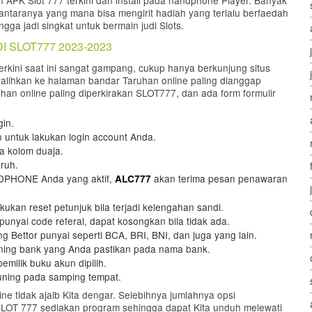
 APK Slot 777 terkini dan install pada handphone Player. Banyak
antaranya yang mana bisa mengirit hadiah yang terlalu berfaedah
ga jadi singkat untuk bermain judi Slots.
I SLOT777 2023-2023
erkini saat ini sangat gampang, cukup hanya berkunjung situs
alihkan ke halaman bandar Taruhan online paling dianggap
n online paling diperkirakan SLOT777, dan ada form formulir
in.
n untuk lakukan login account Anda.
da kolom duaja.
aruh.
DPHONE Anda yang aktif,
akan terima pesan penawaran
ALC777
kukan reset petunjuk bila terjadi kelengahan sandi.
punyai code referal, dapat kosongkan bila tidak ada.
ettor punyai seperti BCA, BRI, BNI, dan juga yang lain.
ning bank yang Anda pastikan pada nama bank.
pemilik buku akun dipilih.
kuning pada samping tempat.
ine tidak ajaib Kita dengar. Selebihnya jumlahnya opsi
SLOT 777 sediakan program sehingga dapat Kita unduh melewati