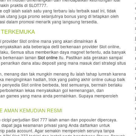
akin praktis di SLOT777.
 cq9 ialah salah satu yang terbaru lalu terbaik saat ini, tidak
idak utang juga promo selanjutnya bonus yang di tetapkan oleh
ivasi dalam promosi menarik yang langsung tersedia.
7 TERKEMUKA
i provider Slot online mana yang akan dimainkan &
nyaksikan ada beberapa detil berkenaan provider Slot online,
erlaku, Semua situs memberikan daya magnet tertentu, ada banyak
nda berkenaan laman
Slot online
itu. Pastikan ada gerakan sampai
 penarikan dana atau deposit yang mana masuk dari strategi situs
 menang dan tak mungkin menang itu ialah tahap lumrah karena
a menginginkan hadiah, trick yang paling akhir online cukup baik
ih penyedia Slot online berbeda, test semuanya, bermain berlaku
 diperbolehkan lekas menyaksikan gol kemenangan, dan
engan games yang mana anda permainkan. Supaya memperoleh
LE AMAN KEMUDIAN RESMI
 cicipi perjudian Slot 777 ialah aman dan popouler dipercaya.
g dapat jaga keamanan privasi yang Anda daftarkan untuk
hip pada account. Agar semakin memperoleh serunya tanpa