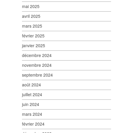
mai 2025
avril 2025
mars 2025
février 2025
janvier 2025
décembre 2024
novembre 2024
septembre 2024
août 2024
juillet 2024
juin 2024
mars 2024
février 2024