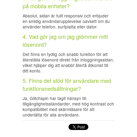
på mobila enheter?
Absolut, sidan är fullt responsiv och erbjuder
en smidig användarupplevelse oavsett om du
använder telefon, surfplatta eller dator.
4. Vad gör jag om jag glömmer mitt
lösenord?
Det finns en tydlig och snabb funktion för att
återställa lösenord direkt från inloggningssidan,
vilket hjälper dig att snabbt återfå åtkomst till
ditt konto.
5. Finns det stöd för användare med
funktionsnedsättningar?
Ja, Glitchspin har tagit hänsyn till
tillgänglighetsstandarder, med hög kontrast och
kompatibilitet med skärmläsare för att
underlätta för alla användare.