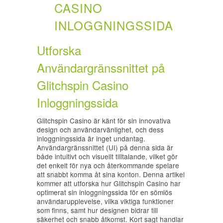
CASINO
INLOGGNINGSSIDA
Utforska
Användargränssnittet på
Glitchspin Casino
Inloggningssida
Glitchspin Casino är känt för sin innovativa
design och användarvänlighet, och dess
inloggningssida är inget undantag.
Användargränssnittet (UI) på denna sida är
både intuitivt och visuellt tilltalande, vilket gör
det enkelt för nya och återkommande spelare
att snabbt komma åt sina konton. Denna artikel
kommer att utforska hur Glitchspin Casino har
optimerat sin inloggningssida för en sömlös
användarupplevelse, vilka viktiga funktioner
som finns, samt hur designen bidrar till
säkerhet och snabb åtkomst. Kort sagt handlar