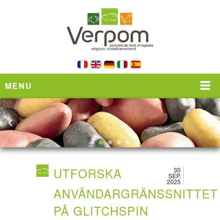
MENU
UTFORSKA
30
SEP.
2025
ANVÄNDARGRÄNSSNITTET
PÅ GLITCHSPIN