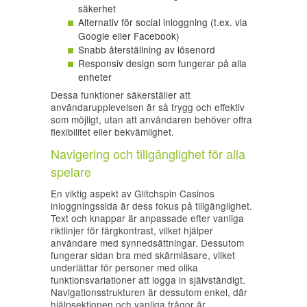
säkerhet
Alternativ för social inloggning (t.ex. via
Google eller Facebook)
Snabb återställning av lösenord
Responsiv design som fungerar på alla
enheter
Dessa funktioner säkerställer att
användarupplevelsen är så trygg och effektiv
som möjligt, utan att användaren behöver offra
flexibilitet eller bekvämlighet.
Navigering och tillgänglighet för alla
spelare
En viktig aspekt av Glitchspin Casinos
inloggningssida är dess fokus på tillgänglighet.
Text och knappar är anpassade efter vanliga
riktlinjer för färgkontrast, vilket hjälper
användare med synnedsättningar. Dessutom
fungerar sidan bra med skärmläsare, vilket
underlättar för personer med olika
funktionsvariationer att logga in självständigt.
Navigationsstrukturen är dessutom enkel, där
hjälpsektionen och vanliga frågor är