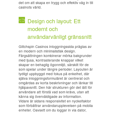
det om att skapa en trygg och effektiv väg in till
casinots värld.
Design och layout: Ett
modernt och
användarvänligt gränssnitt
Glitchspin Casinos inloggningssida präglas av
en modern och minimalistisk design.
Färgsättningen kombinerar mörka bakgrunder
med ljusa, kontrasterande knappar vilket
skapar en behaglig ögonmiljö, särskilt för de
som spelar under längre perioder. Layouten är
tydligt uppbyggd med fokus på enkelhet, där
själva inloggningsformuläret är centrerat och
omgärdas av korta beskrivningar och länkar till
hjälpavsnitt. Den här strukturen gör det lätt för
användare att förstå vad som krävs, utan att
känna sig överväldigade av information.
Vidare är sidans responsivitet en nyckelfaktor
som förbättrar användarupplevelsen på mobila
enheter. Oavsett om du loggar in via dator,