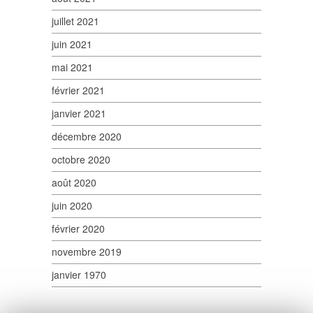
juillet 2021
juin 2021
mai 2021
février 2021
janvier 2021
décembre 2020
octobre 2020
août 2020
juin 2020
février 2020
novembre 2019
janvier 1970