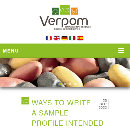
MENU
WAYS TO WRITE
25
SEP.
2022
A SAMPLE
PROFILE INTENDED